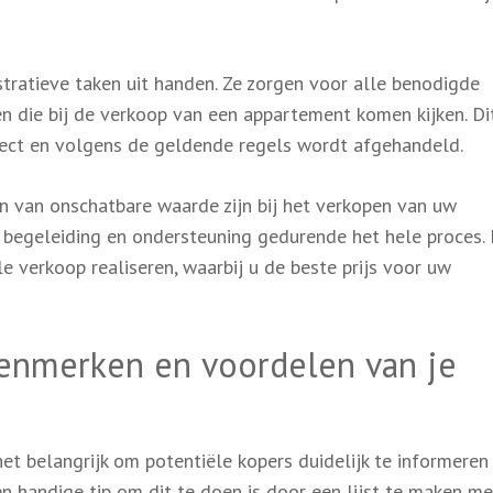
ratieve taken uit handen. Ze zorgen voor alle benodigde
n die bij de verkoop van een appartement komen kijken. Di
rrect en volgens de geldende regels wordt afgehandeld.
n van onschatbare waarde zijn bij het verkopen van uw
, begeleiding en ondersteuning gedurende het hele proces.
e verkoop realiseren, waarbij u de beste prijs voor uw
kenmerken en voordelen van je
et belangrijk om potentiële kopers duidelijk te informeren
 handige tip om dit te doen is door een lijst te maken me