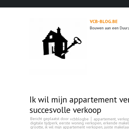
Ga
naar
inhoud
VCB-BLOG.BE
(druk
Bouwen aan een Duur
op
enter)
Ik wil mijn appartement ve
succesvolle verkoop
Bericht geplaatst door
appartement
,
verko
vcbblogbe
digitale tijdperk
,
eerste woning verkopen
,
erkende makel
grootte
,
ik wil mijn appartement verkopen
,
juiste makelaa