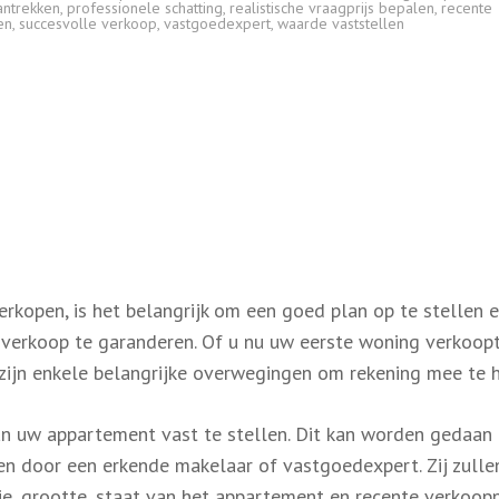
antrekken
,
professionele schatting
,
realistische vraagprijs bepalen
,
recente
en
,
succesvolle verkoop
,
vastgoedexpert
,
waarde vaststellen
rkopen, is het belangrijk om een goed plan op te stellen 
 verkoop te garanderen. Of u nu uw eerste woning verkoopt
 zijn enkele belangrijke overwegingen om rekening mee te 
an uw appartement vast te stellen. Dit kan worden gedaan
ren door een erkende makelaar of vastgoedexpert. Zij zulle
e, grootte, staat van het appartement en recente verkoopp