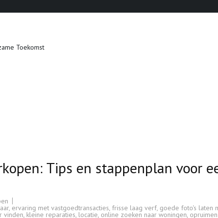
zame Toekomst
rkopen: Tips en stappenplan voor e
pen
aar
,
ervaring met vastgoedtransacties
,
frisse laag verf
,
goede foto's laten
r vinden
,
kleine reparaties
,
locatie
,
online zoeken naar woningen
,
opruimen