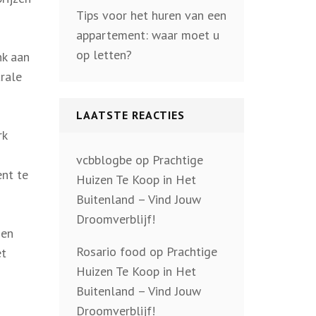
Tips voor het huren van een
appartement: waar moet u
op letten?
nk aan
trale
LAATSTE REACTIES
rk
vcbblogbe
op
Prachtige
ent te
Huizen Te Koop in Het
Buitenland – Vind Jouw
Droomverblijf!
Een
Rosario food
op
Prachtige
et
Huizen Te Koop in Het
Buitenland – Vind Jouw
Droomverblijf!