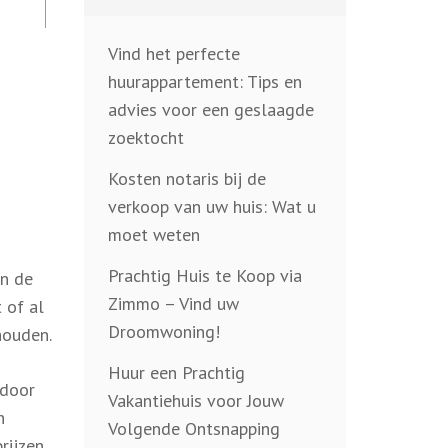
Vind het perfecte
huurappartement: Tips en
advies voor een geslaagde
zoektocht
Kosten notaris bij de
verkoop van uw huis: Wat u
moet weten
Prachtig Huis te Koop via
en de
Zimmo – Vind uw
 of al
Droomwoning!
houden.
Huur een Prachtig
 door
Vakantiehuis voor Jouw
n
Volgende Ontsnapping
rijzen