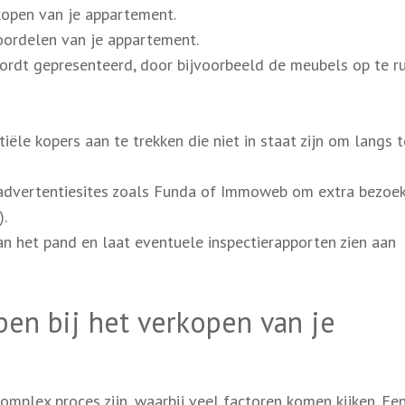
kopen van je appartement.
oordelen van je appartement.
ordt gepresenteerd, door bijvoorbeeld de meubels op te r
iële kopers aan te trekken die niet in staat zijn om langs t
 advertentiesites zoals Funda of Immoweb om extra bezoe
).
an het pand en laat eventuele inspectierapporten zien aan
pen bij het verkopen van je
mplex proces zijn, waarbij veel factoren komen kijken. Ee