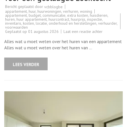
Bericht geplaatst door
vcbblogbe
appartement
,
huur
,
huurwoningen
,
verhuren
,
woning
appartement
,
budget
,
communicatie
,
extra kosten
,
huisdieren
,
huren
,
huur appartement
,
huurcontract
,
huurprijs
,
inspectie
,
inventaris
,
kosten
,
locatie
,
onderhoud en herstellingen
,
verhuurder
,
voorwaarden
op
Geplaatst op
01 augustus 2026
Laat een reactie achter
Vind
het
Alles wat u moet weten over het huren van een appartement
perfecte
huurapparteme
Alles wat u moet weten over het huren van …
Tips
en
advies
voor
LEES VERDER
een
geslaagde
zoektocht