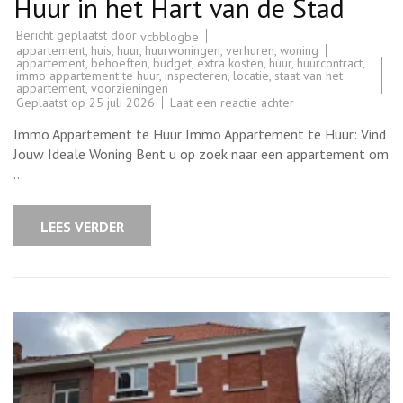
Huur in het Hart van de Stad
Bericht geplaatst door
vcbblogbe
appartement
,
huis
,
huur
,
huurwoningen
,
verhuren
,
woning
appartement
,
behoeften
,
budget
,
extra kosten
,
huur
,
huurcontract
,
immo appartement te huur
,
inspecteren
,
locatie
,
staat van het
appartement
,
voorzieningen
op
Geplaatst op
25 juli 2026
Laat een reactie achter
Prachtig
Immo
Immo Appartement te Huur Immo Appartement te Huur: Vind
Appartement
te
Jouw Ideale Woning Bent u op zoek naar een appartement om
Huur
…
in
het
Hart
van
LEES VERDER
de
Stad