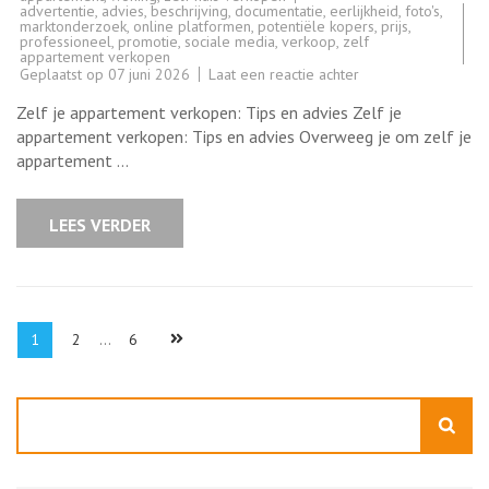
advertentie
,
advies
,
beschrijving
,
documentatie
,
eerlijkheid
,
foto's
,
marktonderzoek
,
online platformen
,
potentiële kopers
,
prijs
,
professioneel
,
promotie
,
sociale media
,
verkoop
,
zelf
appartement verkopen
op
Geplaatst op
07 juni 2026
Laat een reactie achter
Tips
voor
Zelf je appartement verkopen: Tips en advies Zelf je
het
succesvol
appartement verkopen: Tips en advies Overweeg je om zelf je
zelf
appartement …
verkopen
van
je
appartement
LEES VERDER
in
België
Berichten
Pagina
Pagina
Pagina
1
2
…
6
paginering
Zoeken