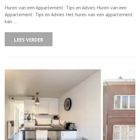
Tips
voor
Huren van een Appartement: Tips en Advies Huren van een
het
huren
Appartement: Tips en Advies Het huren van een appartement
van
kan …
een
appartement:
waar
moet
LEES VERDER
u
op
letten?