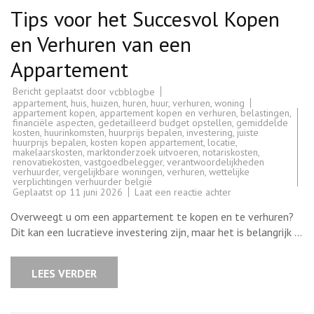
Tips voor het Succesvol Kopen
en Verhuren van een
Appartement
Bericht geplaatst door
vcbblogbe
appartement
,
huis
,
huizen
,
huren
,
huur
,
verhuren
,
woning
appartement kopen
,
appartement kopen en verhuren
,
belastingen
,
financiële aspecten
,
gedetailleerd budget opstellen
,
gemiddelde
kosten
,
huurinkomsten
,
huurprijs bepalen
,
investering
,
juiste
huurprijs bepalen
,
kosten kopen appartement
,
locatie
,
makelaarskosten
,
marktonderzoek uitvoeren
,
notariskosten
,
renovatiekosten
,
vastgoedbelegger
,
verantwoordelijkheden
verhuurder
,
vergelijkbare woningen
,
verhuren
,
wettelijke
verplichtingen verhuurder belgië
op
Geplaatst op
11 juni 2026
Laat een reactie achter
Tips
voor
Overweegt u om een appartement te kopen en te verhuren?
het
Succesvol
Dit kan een lucratieve investering zijn, maar het is belangrijk …
Kopen
en
Verhuren
van
LEES VERDER
een
Appartement