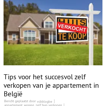
Tips voor het succesvol zelf
verkopen van je appartement in
België
Bericht geplaatst door
vcbblogbe
appartement
,
woning
,
zelf huis verkopen