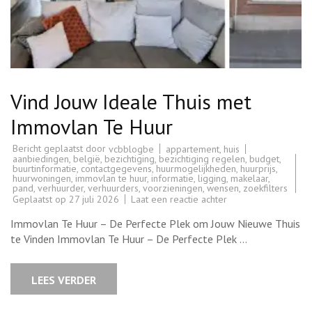
Vind Jouw Ideale Thuis met
Immovlan Te Huur
Bericht geplaatst door
appartement
,
huis
vcbblogbe
aanbiedingen
,
belgië
,
bezichtiging
,
bezichtiging regelen
,
budget
,
buurtinformatie
,
contactgegevens
,
huurmogelijkheden
,
huurprijs
,
huurwoningen
,
immovlan te huur
,
informatie
,
ligging
,
makelaar
,
pand
,
verhuurder
,
verhuurders
,
voorzieningen
,
wensen
,
zoekfilters
op
Geplaatst op
27 juli 2026
Laat een reactie achter
Vind
Jouw
Immovlan Te Huur – De Perfecte Plek om Jouw Nieuwe Thuis
Ideale
Thuis
te Vinden Immovlan Te Huur – De Perfecte Plek …
met
Immovlan
Te
Huur
LEES VERDER