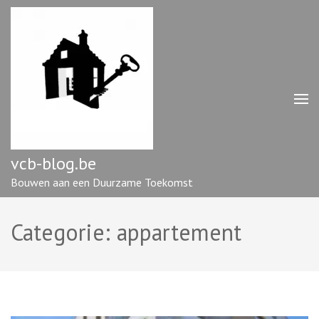
Ga
naar
inhoud
(druk
op
enter)
vcb-blog.be
Bouwen aan een Duurzame Toekomst
Categorie:
appartement