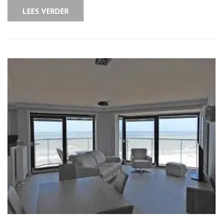
België
LEES VERDER