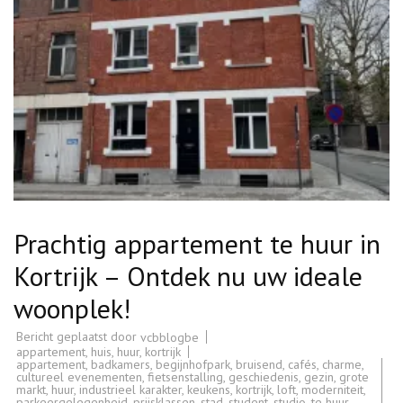
Prachtig appartement te huur in
Kortrijk – Ontdek nu uw ideale
woonplek!
Bericht geplaatst door
vcbblogbe
appartement
,
huis
,
huur
,
kortrijk
appartement
,
badkamers
,
begijnhofpark
,
bruisend
,
cafés
,
charme
,
cultureel evenementen
,
fietsenstalling
,
geschiedenis
,
gezin
,
grote
markt
,
huur
,
industrieel karakter
,
keukens
,
kortrijk
,
loft
,
moderniteit
,
parkeergelegenheid
,
prijsklassen
,
stad
,
student
,
studio
,
te huur