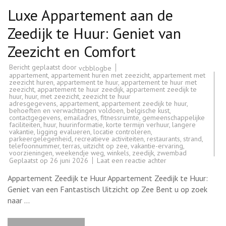
Luxe Appartement aan de
Zeedijk te Huur: Geniet van
Zeezicht en Comfort
Bericht geplaatst door
vcbblogbe
appartement
,
appartement huren met zeezicht
,
appartement met
zeezicht huren
,
appartement te huur
,
appartement te huur met
zeezicht
,
appartement te huur zeedijk
,
appartement zeedijk te
huur
,
huur
,
met zeezicht
,
zeezicht te huur
adresgegevens
,
appartement
,
appartement zeedijk te huur
,
behoeften en verwachtingen voldoen
,
belgische kust
,
contactgegevens
,
emailadres
,
fitnessruimte
,
gemeenschappelijke
faciliteiten
,
huur
,
huurinformatie
,
korte termijn verhuur
,
langere
vakantie
,
ligging evalueren
,
locatie controleren
,
parkeergelegenheid
,
recreatieve activiteiten
,
restaurants
,
strand
,
telefoonnummer
,
terras
,
uitzicht op zee
,
vakantie-ervaring
,
voorzieningen
,
weekendje weg
,
winkels
,
zeedijk
,
zwembad
op
Geplaatst op
26 juni 2026
Laat een reactie achter
Luxe
Appartement
Appartement Zeedijk te Huur Appartement Zeedijk te Huur:
aan
de
Geniet van een Fantastisch Uitzicht op Zee Bent u op zoek
Zeedijk
naar …
te
Huur:
Geniet
van