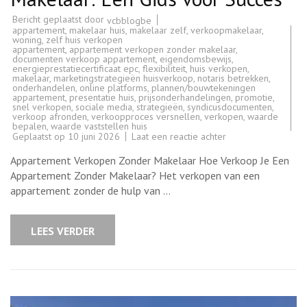
Bericht geplaatst door
vcbblogbe
appartement
,
makelaar huis
,
makelaar zelf
,
verkoopmakelaar
,
woning
,
zelf huis verkopen
appartement
,
appartement verkopen zonder makelaar
,
documenten verkoop appartement
,
eigendomsbewijs
,
energieprestatiecertificaat epc
,
flexibiliteit
,
huis verkopen
,
makelaar
,
marketingstrategieën huisverkoop
,
notaris betrekken
,
onderhandelen
,
online platforms
,
plannen/bouwtekeningen
appartement
,
presentatie huis
,
prijsonderhandelingen
,
promotie
,
snel verkopen
,
sociale media
,
strategieën
,
syndicusdocumenten
,
verkoop afronden
,
verkoopproces versnellen
,
verkopen
,
waarde
bepalen
,
waarde vaststellen huis
op
Geplaatst op
10 juni 2026
Laat een reactie achter
Verkoop
Je
Appartement Verkopen Zonder Makelaar Hoe Verkoop Je Een
Appartement
Zonder
Appartement Zonder Makelaar? Het verkopen van een
Makelaar:
appartement zonder de hulp van …
Een
Gids
voor
Succes
LEES VERDER