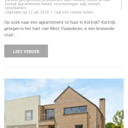
kortrijk appartement
,
tuinen
,
voorzieningen
,
wijk
,
winkels
,
woonkamers
op
Geplaatst op
22 juli 2026
Laat een reactie achter
Prachtig
appartement
Op zoek naar een appartement te huur in Kortrijk? Kortrijk,
te
huur
gelegen in het hart van West-Vlaanderen, is een bruisende
in
stad …
Kortrijk
–
Ontdek
nu
LEES VERDER
uw
ideale
woonplek!