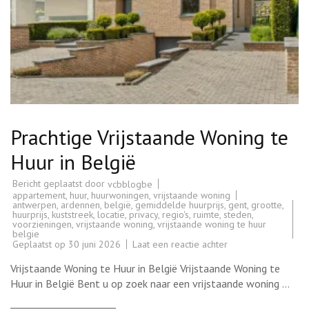
Prachtige Vrijstaande Woning te
Huur in België
Bericht geplaatst door
vcbblogbe
appartement
,
huur
,
huurwoningen
,
vrijstaande woning
antwerpen
,
ardennen
,
belgië
,
gemiddelde huurprijs
,
gent
,
grootte
,
huurprijs
,
kuststreek
,
locatie
,
privacy
,
regio's
,
ruimte
,
steden
,
voorzieningen
,
vrijstaande woning
,
vrijstaande woning te huur
belgie
op
Geplaatst op
30 juni 2026
Laat een reactie achter
Prachtige
Vrijstaande
Vrijstaande Woning te Huur in België Vrijstaande Woning te
Woning
te
Huur in België Bent u op zoek naar een vrijstaande woning …
Huur
in