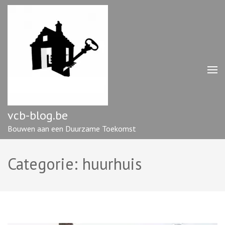
Ga
naar
inhoud
(druk
op
enter)
vcb-blog.be
Bouwen aan een Duurzame Toekomst
Categorie:
huurhuis