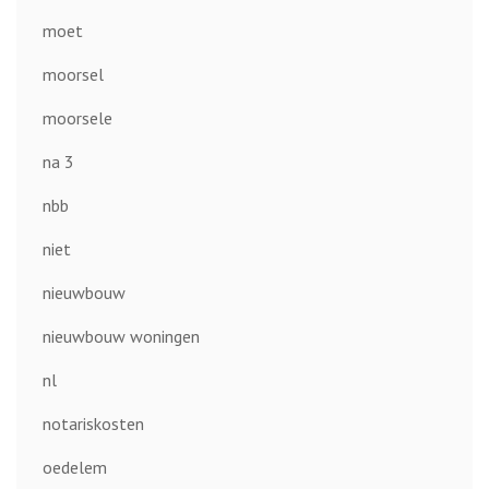
moet
moorsel
moorsele
na 3
nbb
niet
nieuwbouw
nieuwbouw woningen
nl
notariskosten
oedelem