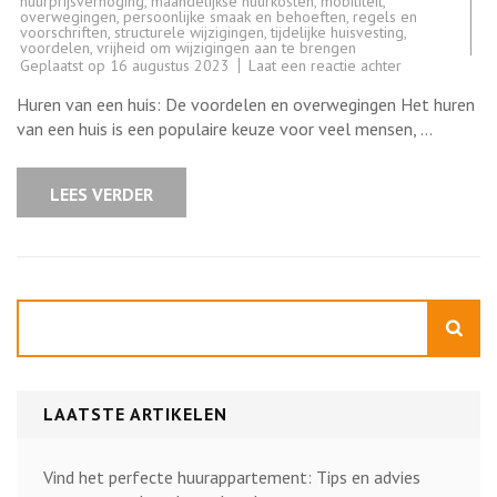
huurprijsverhoging
,
maandelijkse huurkosten
,
mobiliteit
,
overwegingen
,
persoonlijke smaak en behoeften
,
regels en
voorschriften
,
structurele wijzigingen
,
tijdelijke huisvesting
,
voordelen
,
vrijheid om wijzigingen aan te brengen
op
Geplaatst op
16 augustus 2023
Laat een reactie achter
Ontdek
de
Huren van een huis: De voordelen en overwegingen Het huren
Voordelen
van
van een huis is een populaire keuze voor veel mensen, …
het
Huren
van
een
LEES VERDER
Huis:
Flexibiliteit
en
Gemak
in
Jouw
Huurwoning
Zoeken
LAATSTE ARTIKELEN
Vind het perfecte huurappartement: Tips en advies