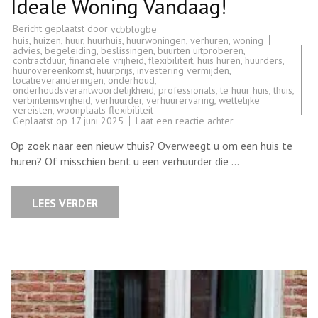
Ideale Woning Vandaag!
Bericht geplaatst door
vcbblogbe
huis
,
huizen
,
huur
,
huurhuis
,
huurwoningen
,
verhuren
,
woning
advies
,
begeleiding
,
beslissingen
,
buurten uitproberen
,
contractduur
,
financiële vrijheid
,
flexibiliteit
,
huis huren
,
huurders
,
huurovereenkomst
,
huurprijs
,
investering vermijden
,
locatieveranderingen
,
onderhoud
,
onderhoudsverantwoordelijkheid
,
professionals
,
te huur huis
,
thuis
,
verbintenisvrijheid
,
verhuurder
,
verhuurervaring
,
wettelijke
vereisten
,
woonplaats flexibiliteit
op
Geplaatst op
17 juni 2025
Laat een reactie achter
Prachtig
Huis
Op zoek naar een nieuw thuis? Overweegt u om een huis te
Te
Huur:
huren? Of misschien bent u een verhuurder die …
Vind
Jouw
Ideale
Woning
LEES VERDER
Vandaag!