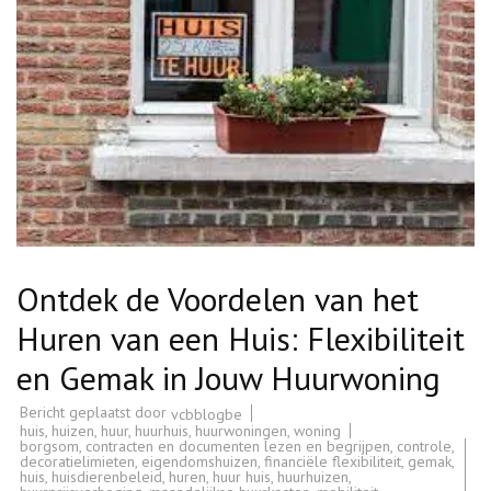
Ontdek de Voordelen van het
Huren van een Huis: Flexibiliteit
en Gemak in Jouw Huurwoning
Bericht geplaatst door
vcbblogbe
huis
,
huizen
,
huur
,
huurhuis
,
huurwoningen
,
woning
borgsom
,
contracten en documenten lezen en begrijpen
,
controle
,
decoratielimieten
,
eigendomshuizen
,
financiële flexibiliteit
,
gemak
,
huis
,
huisdierenbeleid
,
huren
,
huur huis
,
huurhuizen
,