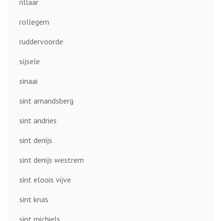
rillaar
rollegem
ruddervoorde
sijsele
sinaai
sint amandsberg
sint andries
sint denijs
sint denijs westrem
sint eloois vijve
sint kruis
sint michiels