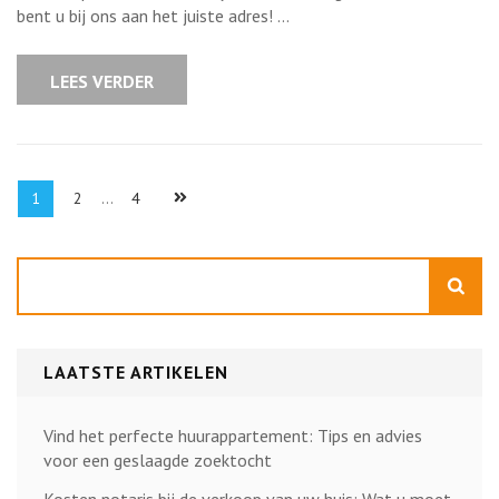
te
bent u bij ons aan het juiste adres! …
huur
van
particulier:
Ontdek
LEES VERDER
uw
droomwoning
nu!
Berichten
Pagina
Pagina
Pagina
1
2
…
4
paginering
Zoeken
LAATSTE ARTIKELEN
Vind het perfecte huurappartement: Tips en advies
voor een geslaagde zoektocht
Kosten notaris bij de verkoop van uw huis: Wat u moet