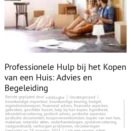
Professionele Hulp bij het Kopen
van een Huis: Advies en
Begeleiding
Bericht geplaatst door
Uncategorized
vcbblogbe
bouwkundige inspecteur
,
bouwkundige keuring
,
budget
,
eigendomsbewijzen
,
financieel advies
,
financiële aspecten
,
gebreken
,
geschikte huizen
,
hulp bij huis kopen
,
hypotheek
,
inboedelverzekering
,
juridisch advies
,
juridische aspecten
,
juridische documenten
,
koopovereenkomsten
,
kopen van een huis
,
makelaar
,
notariële aktes
,
onderhandelingen
,
opstalverzekering
,
vastgoedmarkt
,
verborgen problemen
,
verzekeringen
op
Geplaatst op
29 augustus 2023
Laat een reactie achter