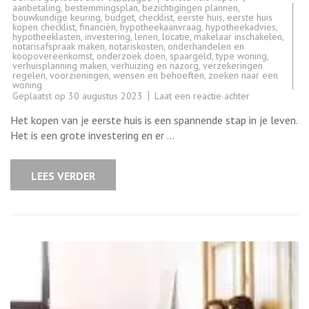
aanbetaling
,
bestemmingsplan
,
bezichtigingen plannen
,
bouwkundige keuring
,
budget
,
checklist
,
eerste huis
,
eerste huis
kopen checklist
,
financiën
,
hypotheekaanvraag
,
hypotheekadvies
,
hypotheeklasten
,
investering
,
lenen
,
locatie
,
makelaar inschakelen
,
notarisafspraak maken
,
notariskosten
,
onderhandelen en
koopovereenkomst
,
onderzoek doen
,
spaargeld
,
type woning
,
verhuisplanning maken
,
verhuizing en nazorg
,
verzekeringen
regelen
,
voorzieningen
,
wensen en behoeften
,
zoeken naar een
woning
op
Geplaatst op
30 augustus 2023
Laat een reactie achter
De
ultieme
Het kopen van je eerste huis is een spannende stap in je leven.
eerste
huis
Het is een grote investering en er …
kopen
checklist:
alles
wat
LEES VERDER
je
moet
weten