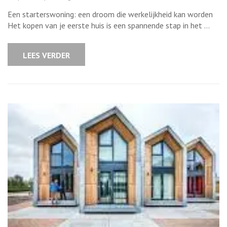
Op
zoek
Een starterswoning: een droom die werkelijkheid kan worden
naar
jouw
Het kopen van je eerste huis is een spannende stap in het …
droomstarter
Ontdek
hier
de
LEES VERDER
mogelijkheden