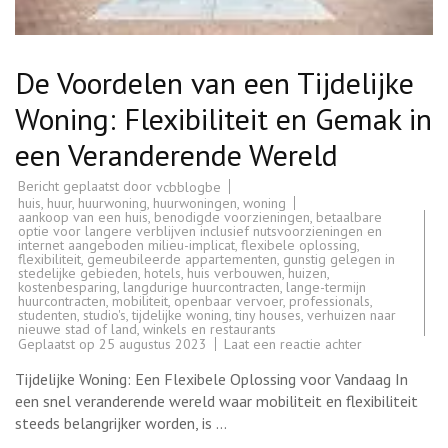
De Voordelen van een Tijdelijke
Woning: Flexibiliteit en Gemak in
een Veranderende Wereld
Bericht geplaatst door
vcbblogbe
huis
,
huur
,
huurwoning
,
huurwoningen
,
woning
aankoop van een huis
,
benodigde voorzieningen
,
betaalbare
optie voor langere verblijven inclusief nutsvoorzieningen en
internet aangeboden milieu-implicat
,
flexibele oplossing
,
flexibiliteit
,
gemeubileerde appartementen
,
gunstig gelegen in
stedelijke gebieden
,
hotels
,
huis verbouwen
,
huizen
,
kostenbesparing
,
langdurige huurcontracten
,
lange-termijn
huurcontracten
,
mobiliteit
,
openbaar vervoer
,
professionals
,
studenten
,
studio's
,
tijdelijke woning
,
tiny houses
,
verhuizen naar
nieuwe stad of land
,
winkels en restaurants
op
Geplaatst op
25 augustus 2023
Laat een reactie achter
De
Voordelen
Tijdelijke Woning: Een Flexibele Oplossing voor Vandaag In
van
een
een snel veranderende wereld waar mobiliteit en flexibiliteit
Tijdelijke
steeds belangrijker worden, is …
Woning:
Flexibiliteit