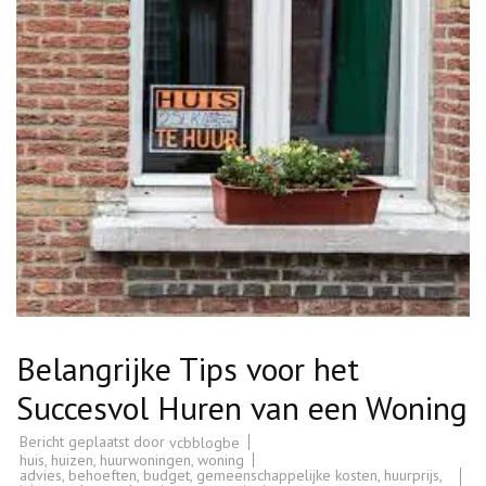
Belangrijke Tips voor het
Succesvol Huren van een Woning
Bericht geplaatst door
vcbblogbe
huis
,
huizen
,
huurwoningen
,
woning
advies
,
behoeften
,
budget
,
gemeenschappelijke kosten
,
huurprijs
,