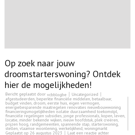
Op zoek naar jouw
droomstarterswoning? Ontdek
hier de mogelijkheden!
Bericht geplaatst door
Uncategorized
vcbblogbe
afgestudeerden
,
beperkte financiële middelen
,
betaalbaar
,
budget vinden
,
droom
,
eerste huis
,
eigen vermogen
,
energiebesparende maatregelen renovaties nieuwbouwwoning
financieringsmogelijkheden isolatie duurzaamheid toekomstpl
,
financiële regelingen subsidies
,
jonge professionals
,
kopen
,
leven
,
locatie
,
minder bekende wijken
,
nieuw hoofdstuk
,
plek creëren
,
prijzen hoog
,
randgemeenten
,
spannende stap
,
starterswoning
,
stellen
,
vlaamse woonlening
,
werkelijkheid
,
woningmarkt
op
Geplaatst op
26 augustus 2023
Laat een reactie achter