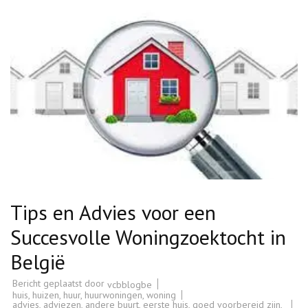
Tips en Advies voor een
Succesvolle Woningzoektocht in
België
Bericht geplaatst door
vcbblogbe
huis
,
huizen
,
huur
,
huurwoningen
,
woning
advies
,
adviezen
,
andere buurt
,
eerste huis
,
goed voorbereid zijn
,