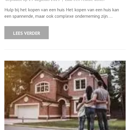
Professionele
Hulp
Hulp bij het kopen van een huis Het kopen van een huis kan
bij
het
een spannende, maar ook complexe onderneming zijn. …
Kopen
van
een
Huis:
LEES VERDER
Advies
en
Begeleiding