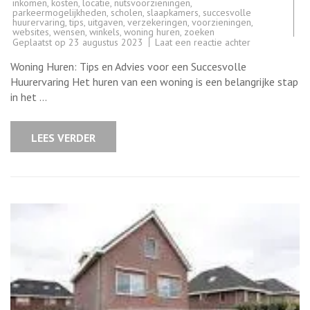
inkomen
,
kosten
,
locatie
,
nutsvoorzieningen
,
parkeermogelijkheden
,
scholen
,
slaapkamers
,
succesvolle
huurervaring
,
tips
,
uitgaven
,
verzekeringen
,
voorzieningen
,
websites
,
wensen
,
winkels
,
woning huren
,
zoeken
op
Geplaatst op
23 augustus 2023
Laat een reactie achter
Belangrijke
Tips
Woning Huren: Tips en Advies voor een Succesvolle
voor
het
Huurervaring Het huren van een woning is een belangrijke stap
Succesvol
in het …
Huren
van
een
Woning
LEES VERDER