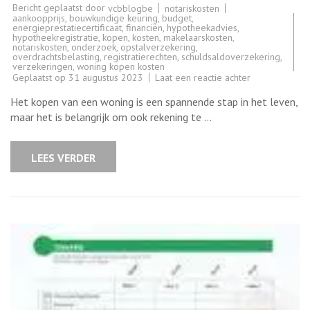
Bericht geplaatst door
notariskosten
vcbblogbe
aankoopprijs
,
bouwkundige keuring
,
budget
,
energieprestatiecertificaat
,
financiën
,
hypotheekadvies
,
hypotheekregistratie
,
kopen
,
kosten
,
makelaarskosten
,
notariskosten
,
onderzoek
,
opstalverzekering
,
overdrachtsbelasting
,
registratierechten
,
schuldsaldoverzekering
,
verzekeringen
,
woning kopen kosten
op
Geplaatst op
31 augustus 2023
Laat een reactie achter
Belangrijke
Kosten
Het kopen van een woning is een spannende stap in het leven,
bij
het
maar het is belangrijk om ook rekening te …
Kopen
van
een
Woning:
LEES VERDER
Wat
Moet
U
Weten?