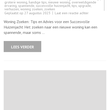
grotere woning
,
handige tips
,
nieuwe woning
,
overweldigende
ervaring
,
spannende
,
succesvolle huizenjacht
,
tips
,
upgrade
,
verhuizen
,
woning zoeken
,
zoeken
op
Geplaatst op
27 augustus 2023
Laat een reactie achter
Tips
en
Woning Zoeken: Tips en Advies voor een Succesvolle
Advies
voor
Huizenjacht Het zoeken naar een nieuwe woning kan een
een
spannende, maar soms …
Succesvolle
Woningzoekto
in
België
LEES VERDER