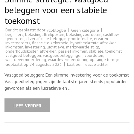
beleggen voor een stabiele
toekomst
Bericht geplaatst door
Geen categorie
vcbblogbe
beginners
,
belastingaftrekposten
,
belastingvoordelen
,
cashflow
genereren
,
diversificatie beleggingsportefeuille
,
ervaren
investeerders
,
financiële zekerheid
,
hypotheekrente aftrekken
,
inkomsten
,
investering
,
lucratieve
,
marktwaarde stijgt
,
onderhoudskosten aftrekken
,
passief inkomen
,
stabiele
,
toekomst
,
vastgoed beleggen
,
vastgoedbeleggingen
,
voordelen
,
waardevermeerdering
,
waardevermeerdering op lange termijn
op
Geplaatst op
24 augustus 2023
Laat een reactie achter
Slimme
strategie:
Vastgoed beleggen: Een slimme investering voor de toekomst
Vastgoed
beleggen
Vastgoedbeleggingen zijn de laatste jaren steeds populairder
voor
geworden als een lucratieve en …
een
stabiele
toekomst
LEES VERDER