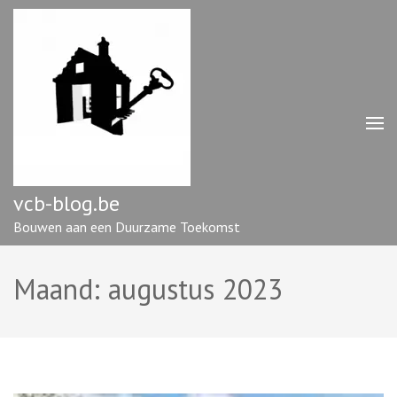
Ga
naar
inhoud
(druk
op
enter)
vcb-blog.be
Bouwen aan een Duurzame Toekomst
Maand:
augustus 2023