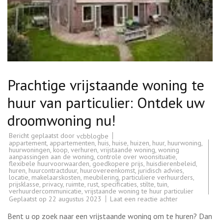
Prachtige vrijstaande woning te
huur van particulier: Ontdek uw
droomwoning nu!
Bericht geplaatst door
vcbblogbe
appartement
,
appartementen
,
huis
,
huise
,
huizen
,
huur
,
huurwoning
,
huurwoningen
,
koop
,
verhuren
,
vrijstaande woning
,
woning
aanpassingen aan de woning
,
controle over woonsituatie
,
flexibele huurvoorwaarden
,
goedkopere prijs
,
huisdierenbeleid
,
huren
,
huurcontractduur
,
huurovereenkomst
,
juridisch advies
,
locatie
,
makelaarskosten
,
meubilering
,
particuliere verhuurders
,
prijsklasse
,
privacy
,
ruimte
,
rust
,
specificaties
,
stilte
,
tuin
,
verhuurdercommunicatie
,
vrijstaande woning te huur particulier
op
Geplaatst op
22 augustus 2023
Laat een reactie achter
Prachtige
vrijstaande
Bent u op zoek naar een vrijstaande woning om te huren? Dan
woning