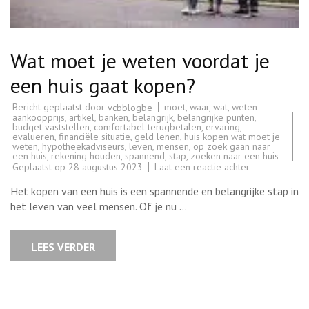
Wat moet je weten voordat je
een huis gaat kopen?
Bericht geplaatst door
moet
,
waar
,
wat
,
weten
vcbblogbe
aankoopprijs
,
artikel
,
banken
,
belangrijk
,
belangrijke punten
,
budget vaststellen
,
comfortabel terugbetalen
,
ervaring
,
evalueren
,
financiële situatie
,
geld lenen
,
huis kopen wat moet je
weten
,
hypotheekadviseurs
,
leven
,
mensen
,
op zoek gaan naar
een huis
,
rekening houden
,
spannend
,
stap
,
zoeken naar een huis
op
Geplaatst op
28 augustus 2023
Laat een reactie achter
Wat
moet
Het kopen van een huis is een spannende en belangrijke stap in
je
weten
het leven van veel mensen. Of je nu …
voordat
je
een
huis
LEES VERDER
gaat
kopen?