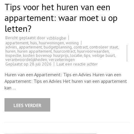
Tips voor het huren van een
appartement: waar moet u op
letten?
Bericht geplaatst door
vcbblogbe
appartement
,
huis
,
huurwoningen
,
woning
advies
,
appartement
,
budgetplanning
,
contract
,
controleer staat
,
huren
,
huren appartement
,
huurcontract
,
huurvoorwaarden
,
inspectie
,
kosten bovenop huurprijs
,
locatie
,
tips
,
veilige buurt
,
verantwoordelijkheden
,
verzekeringen
op
Geplaatst op
28 juli 2026
Laat een reactie achter
Tips
voor
Huren van een Appartement: Tips en Advies Huren van een
het
huren
Appartement: Tips en Advies Het huren van een appartement
van
kan …
een
appartement:
waar
moet
LEES VERDER
u
op
letten?