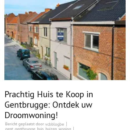
Prachtig Huis te Koop in
Gentbrugge: Ontdek uw
Droomwoning!
Bericht geplaatst door
vcbblogbe
gent
,
gentbrugge
,
huis
,
huizen
,
woning