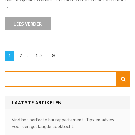
Huizen:
…
Van
Traditioneel
tot
Modern
LEES VERDER
Berichten
Pagina
Pagina
Pagina
1
2
…
118
paginering
Zoeken
LAATSTE ARTIKELEN
Vind het perfecte huurappartement: Tips en advies
voor een geslaagde zoektocht