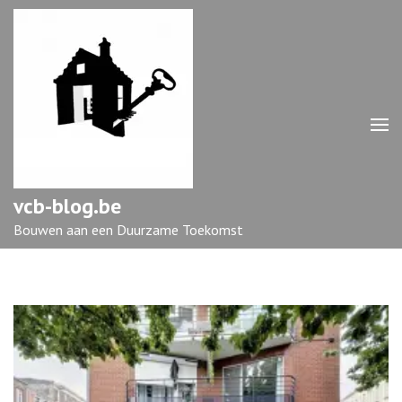
Ga
naar
inhoud
(druk
op
enter)
vcb-blog.be
Bouwen aan een Duurzame Toekomst