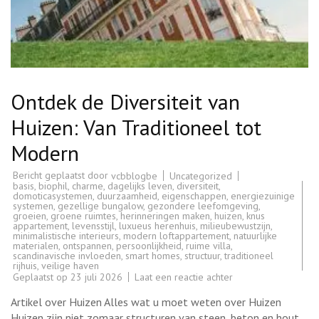
Ontdek de Diversiteit van
Huizen: Van Traditioneel tot
Modern
Bericht geplaatst door
Uncategorized
vcbblogbe
basis
,
biophil
,
charme
,
dagelijks leven
,
diversiteit
,
domoticasystemen
,
duurzaamheid
,
eigenschappen
,
energiezuinige
systemen
,
gezellige bungalow
,
gezondere leefomgeving
,
groeien
,
groene ruimtes
,
herinneringen maken
,
huizen
,
knus
appartement
,
levensstijl
,
luxueus herenhuis
,
milieubewustzijn
,
minimalistische interieurs
,
modern loftappartement
,
natuurlijke
materialen
,
ontspannen
,
persoonlijkheid
,
ruime villa
,
scandinavische invloeden
,
smart homes
,
structuur
,
traditioneel
rijhuis
,
veilige haven
op
Geplaatst op
23 juli 2026
Laat een reactie achter
Ontdek
de
Artikel over Huizen Alles wat u moet weten over Huizen
Diversiteit
van
Huizen zijn niet zomaar structuren van steen, beton en hout.