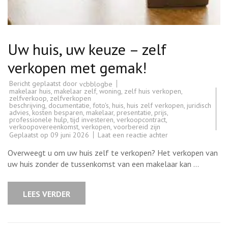
Uw huis, uw keuze – zelf
verkopen met gemak!
Bericht geplaatst door
vcbblogbe
makelaar huis
,
makelaar zelf
,
woning
,
zelf huis verkopen
,
zelfverkoop
,
zelfverkopen
beschrijving
,
documentatie
,
foto's
,
huis
,
huis zelf verkopen
,
juridisch
advies
,
kosten besparen
,
makelaar
,
presentatie
,
prijs
,
professionele hulp
,
tijd investeren
,
verkoopcontract
,
verkoopovereenkomst
,
verkopen
,
voorbereid zijn
op
Geplaatst op
09 juni 2026
Laat een reactie achter
Uw
huis,
Overweegt u om uw huis zelf te verkopen? Het verkopen van
uw
keuze
uw huis zonder de tussenkomst van een makelaar kan …
–
zelf
verkopen
met
LEES VERDER
gemak!