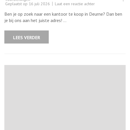
op
Geplaatst op
16 juli 2026
Laat een reactie achter
Vind
jouw
Ben je op zoek naar een kantoor te koop in Deurne? Dan ben
droomkantoor
te
je bij ons aan het juiste adres! …
koop
in
Deurne
vandaag
LEES VERDER
nog!