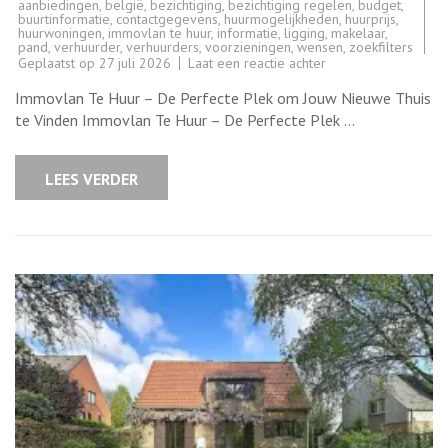
aanbiedingen
,
belgië
,
bezichtiging
,
bezichtiging regelen
,
budget
,
buurtinformatie
,
contactgegevens
,
huurmogelijkheden
,
huurprijs
,
huurwoningen
,
immovlan te huur
,
informatie
,
ligging
,
makelaar
,
pand
,
verhuurder
,
verhuurders
,
voorzieningen
,
wensen
,
zoekfilters
op
Geplaatst op
27 juli 2026
Laat een reactie achter
Vind
Jouw
Immovlan Te Huur – De Perfecte Plek om Jouw Nieuwe Thuis
Ideale
Thuis
te Vinden Immovlan Te Huur – De Perfecte Plek …
met
Immovlan
Te
Huur
LEES VERDER