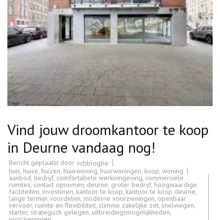
Vind jouw droomkantoor te koop
in Deurne vandaag nog!
Bericht geplaatst door
vcbblogbe
huis
,
huise
,
huizen
,
huurwoning
,
huurwoningen
,
koop
,
woning
aanbod
,
bedrijf
,
comfortabele werkomgeving
,
commerciële
ruimtes
,
contact opnemen
,
deurne
,
groter bedrijf
,
hoogwaardige
faciliteiten
,
investeren
,
kantoor te koop
,
kantoor te koop deurne
,
lange termijn voordelen
,
moderne voorzieningen
,
openbaar
vervoer
,
ruimte en flexibiliteit
,
slimme zakelijke zet
,
snelwegen
,
starter
,
strategisch gelegen
,
uitbreidingsmogelijkheden
,
voorzieningen