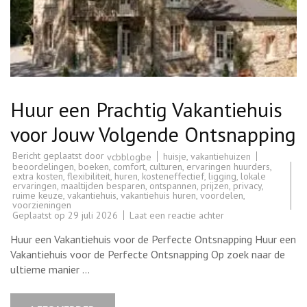
Huur een Prachtig Vakantiehuis
voor Jouw Volgende Ontsnapping
Bericht geplaatst door
huisje
,
vakantiehuizen
vcbblogbe
beoordelingen
,
boeken
,
comfort
,
culturen
,
ervaringen huurders
,
extra kosten
,
flexibiliteit
,
huren
,
kosteneffectief
,
ligging
,
lokale
ervaringen
,
maaltijden besparen
,
ontspannen
,
prijzen
,
privacy
,
ruime keuze
,
vakantiehuis
,
vakantiehuis huren
,
voordelen
,
voorzieningen
op
Geplaatst op
29 juli 2026
Laat een reactie achter
Huur
een
Huur een Vakantiehuis voor de Perfecte Ontsnapping Huur een
Prachtig
Vakantiehuis
Vakantiehuis voor de Perfecte Ontsnapping Op zoek naar de
voor
ultieme manier …
Jouw
Volgende
Ontsnapping