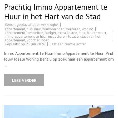
Prachtig Immo Appartement te
Huur in het Hart van de Stad
Bericht geplaatst door
vcbblogbe
appartement
,
huis
,
huur
,
huurwoningen
,
verhuren
,
woning
appartement
,
behoeften
,
budget
,
extra kosten
,
huur
,
huurcontract
,
immo appartement te huur
,
inspecteren
,
locatie
,
staat van het
appartement
,
voorzieningen
op
Geplaatst op
25 juli 2026
Laat een reactie achter
Prachtig
Immo
Immo Appartement te Huur Immo Appartement te Huur: Vind
Appartement
te
Jouw Ideale Woning Bent u op zoek naar een appartement om
Huur
…
in
het
Hart
van
LEES VERDER
de
Stad