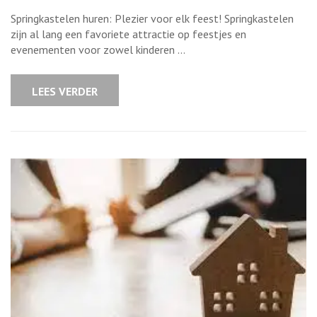
Ontdek
het
Springkastelen huren: Plezier voor elk feest! Springkastelen
ultieme
springplezier
zijn al lang een favoriete attractie op feestjes en
met
evenementen voor zowel kinderen …
onze
springkastelen
huren!
LEES VERDER