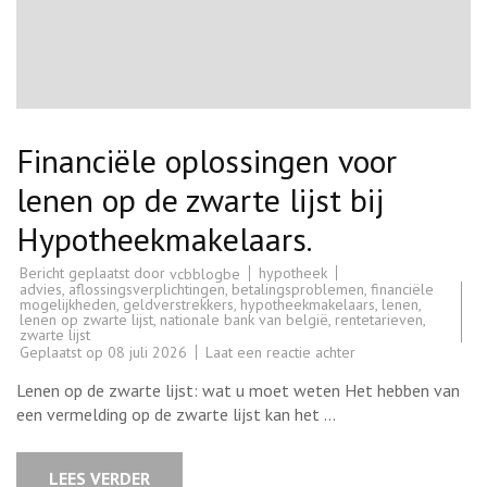
Financiële oplossingen voor
lenen op de zwarte lijst bij
Hypotheekmakelaars.
Bericht geplaatst door
hypotheek
vcbblogbe
advies
,
aflossingsverplichtingen
,
betalingsproblemen
,
financiële
mogelijkheden
,
geldverstrekkers
,
hypotheekmakelaars
,
lenen
,
lenen op zwarte lijst
,
nationale bank van belgië
,
rentetarieven
,
zwarte lijst
op
Geplaatst op
08 juli 2026
Laat een reactie achter
Financiële
oplossingen
Lenen op de zwarte lijst: wat u moet weten Het hebben van
voor
lenen
een vermelding op de zwarte lijst kan het …
op
de
zwarte
lijst
LEES VERDER