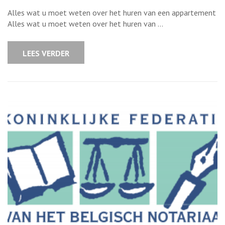
Vind
het
Alles wat u moet weten over het huren van een appartement
perfecte
huurapparteme
Alles wat u moet weten over het huren van …
Tips
en
advies
voor
LEES VERDER
een
geslaagde
zoektocht