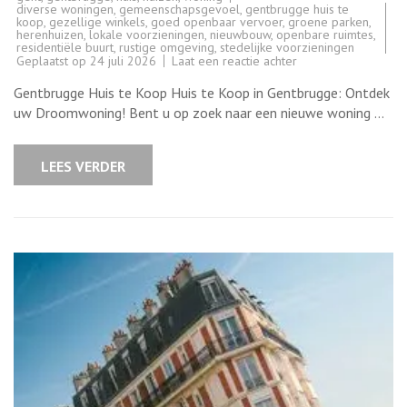
diverse woningen
,
gemeenschapsgevoel
,
gentbrugge huis te
koop
,
gezellige winkels
,
goed openbaar vervoer
,
groene parken
,
herenhuizen
,
lokale voorzieningen
,
nieuwbouw
,
openbare ruimtes
,
residentiële buurt
,
rustige omgeving
,
stedelijke voorzieningen
op
Geplaatst op
24 juli 2026
Laat een reactie achter
Prachtig
Huis
Gentbrugge Huis te Koop Huis te Koop in Gentbrugge: Ontdek
te
Koop
uw Droomwoning! Bent u op zoek naar een nieuwe woning …
in
Gentbrugge:
Ontdek
uw
LEES VERDER
Droomwoning!