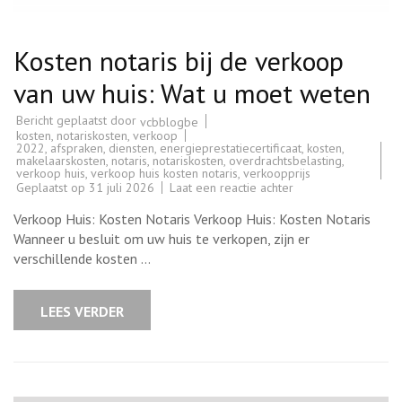
Kosten notaris bij de verkoop
van uw huis: Wat u moet weten
Bericht geplaatst door
vcbblogbe
kosten
,
notariskosten
,
verkoop
2022
,
afspraken
,
diensten
,
energieprestatiecertificaat
,
kosten
,
makelaarskosten
,
notaris
,
notariskosten
,
overdrachtsbelasting
,
verkoop huis
,
verkoop huis kosten notaris
,
verkoopprijs
op
Geplaatst op
31 juli 2026
Laat een reactie achter
Kosten
notaris
Verkoop Huis: Kosten Notaris Verkoop Huis: Kosten Notaris
bij
de
Wanneer u besluit om uw huis te verkopen, zijn er
verkoop
verschillende kosten …
van
uw
huis:
Wat
LEES VERDER
u
moet
weten