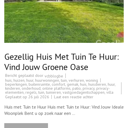
Gezellig Huis Met Tuin Te Huur:
Vind Jouw Groene Oase
Bericht geplaatst door
vcbblogbe
huis
,
huizen
,
huur
,
huurwoningen
,
tuin
,
verhuren
,
woning
beperkingen
,
buitenruimte
,
comfort
,
gemak
,
huis
,
huisdieren
,
huur
,
kinderen
,
onderhoud
,
online platforms
,
patio
,
privacy
,
privacy-
elementen
,
regels
,
tuin
,
tuinieren
,
vastgoedagentschappen
,
villa
op
Geplaatst op
26 juli 2026
Laat een reactie achter
Gezellig
Huis
Huis met Tuin te Huur Huis met Tuin te Huur: Vind Jouw Ideale
Met
Tuin
Woonplek Bent u op zoek naar een …
Te
Huur:
Vind