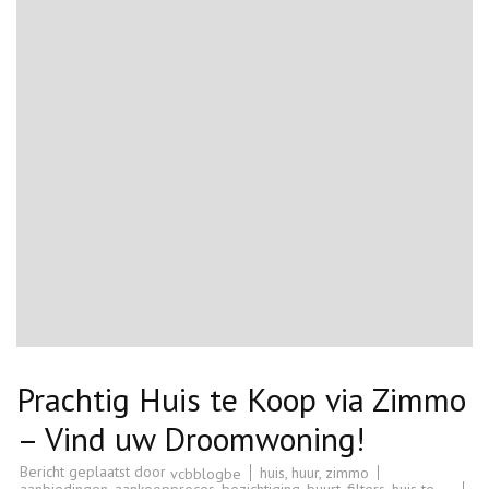
Prachtig Huis te Koop via Zimmo
– Vind uw Droomwoning!
Bericht geplaatst door
huis
,
huur
,
zimmo
vcbblogbe
aanbiedingen
,
aankoopproces
,
bezichtiging
,
buurt
,
filters
,
huis te