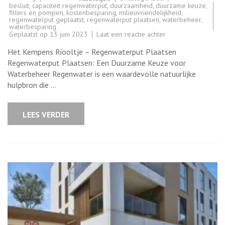
besluit
,
capaciteit regenwaterput
,
duurzaamheid
,
duurzame keuze
,
filters en pompen
,
kostenbesparing
,
milieuvriendelijkheid
,
regenwaterput geplaatst
,
regenwaterput plaatsen
,
waterbeheer
,
waterbesparing
op
Geplaatst op
13 juni 2023
Laat een reactie achter
Optimaal
waterbeheer
Het Kempens Riooltje – Regenwaterput Plaatsen
begint
met
Regenwaterput Plaatsen: Een Duurzame Keuze voor
een
Waterbeheer Regenwater is een waardevolle natuurlijke
regenwaterput
plaatsen.
hulpbron die …
LEES VERDER