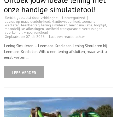
onze handige simulatietool!
Bericht geplaatst door
Uncategorized
vcbblogbe
advies op maat
,
duidelijkheid
,
klanttevredenheid
,
leemans
kredieten
,
leenbedrag
,
lening simuleren
,
leningsimulatie
,
looptijd
,
maandelijkse aflossingen
,
snelheid
,
transparantie
,
verrassingen
voorkomen
,
vrijblijvendheid
op
Geplaatst op
07 juli 2026
Laat een reactie achter
Ontdek
jouw
Lening Simuleren – Leemans Kredieten Lening Simuleren bij
ideale
lening
Leemans Kredieten Wilt u een lening afsluiten, maar wilt u
met
eerst weten …
onze
handige
simulatietool!
LEES VERDER