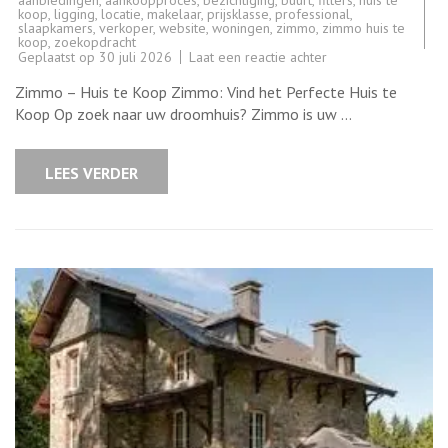
koop
,
ligging
,
locatie
,
makelaar
,
prijsklasse
,
professional
,
slaapkamers
,
verkoper
,
website
,
woningen
,
zimmo
,
zimmo huis te
koop
,
zoekopdracht
op
Geplaatst op
30 juli 2026
Laat een reactie achter
Prachtig
Huis
Zimmo – Huis te Koop Zimmo: Vind het Perfecte Huis te
te
Koop
Koop Op zoek naar uw droomhuis? Zimmo is uw …
via
Zimmo
–
Vind
LEES VERDER
uw
Droomwoning!