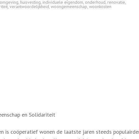
fomgeving
,
huisvesting
,
individuele eigendom
,
onderhoud
,
renovatie
,
iteit
,
verantwoordelijkheid
,
woongemeenschap
,
woonkosten
nschap en Solidariteit
n is coöperatief wonen de laatste jaren steeds populairde