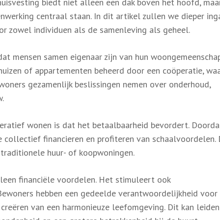
uisvesting biedt niet alleen een dak boven het hoofd, maa
werking centraal staan. In dit artikel zullen we dieper in
r zowel individuen als de samenleving als geheel.
 dat mensen samen eigenaar zijn van hun woongemeenschap
 huizen of appartementen beheerd door een coöperatie, wa
bewoners gezamenlijk beslissingen nemen over onderhoud,
.
eratief wonen is dat het betaalbaarheid bevordert. Doorda
 collectief financieren en profiteren van schaalvoordelen. 
 traditionele huur- of koopwoningen.
leen financiële voordelen. Het stimuleert ook
 Bewoners hebben een gedeelde verantwoordelijkheid voor
eëren van een harmonieuze leefomgeving. Dit kan leiden