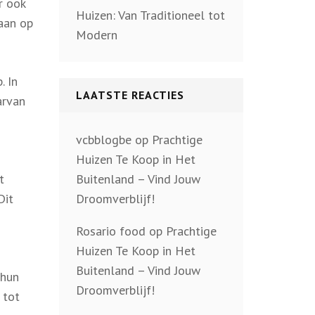
r ook
Huizen: Van Traditioneel tot
gaan op
Modern
. In
LAATSTE REACTIES
arvan
vcbblogbe
op
Prachtige
Huizen Te Koop in Het
Buitenland – Vind Jouw
t
Droomverblijf!
Dit
Rosario food
op
Prachtige
Huizen Te Koop in Het
Buitenland – Vind Jouw
 hun
Droomverblijf!
 tot