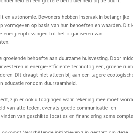
ondenheid en een grotere betrokkenheid bij de buurt.
eit en autonomie. Bewoners hebben inspraak in belangrijke
 vormgeven op basis van hun behoeften en waarden. Dit 
 energieoplossingen tot het organiseren van
ten.
e groeiende behoefte aan duurzame huisvesting. Door mid
nvesteren in energie-efficiënte technologieën, groene rui
rderen. Dit draagt niet alleen bij aan een lagere ecologisch
 en educatie rondom duurzaamheid.
edt, zijn er ook uitdagingen waar rekening mee moet word
eid van alle leden, evenals goede communicatie- en
vinden van geschikte locaties en financiering soms complex
 opkomst. Verschillende initiatieven zijn gestart om deze