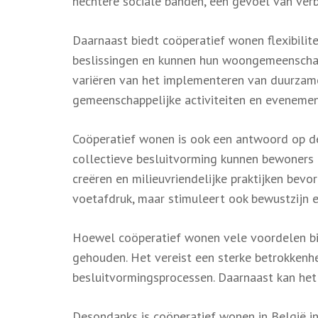
hechtere sociale banden, een gevoel van verb
Daarnaast biedt coöperatief wonen flexibilit
beslissingen en kunnen hun woongemeenschap
variëren van het implementeren van duurzame
gemeenschappelijke activiteiten en evenemen
Coöperatief wonen is ook een antwoord op d
collectieve besluitvorming kunnen bewoners i
creëren en milieuvriendelijke praktijken bevo
voetafdruk, maar stimuleert ook bewustzijn
Hoewel coöperatief wonen vele voordelen bi
gehouden. Het vereist een sterke betrokkenh
besluitvormingsprocessen. Daarnaast kan het 
Desondanks is coöperatief wonen in België in