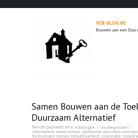
Ga
naar
inhoud
VCB-BLOG.BE
(druk
Bouwen aan een Duur
op
enter)
Samen Bouwen aan de Toek
Duurzaam Alternatief
Bericht geplaatst door
Uncategorized
vcbblogbe
alternatieve woonvormen
,
autonomie duurzame energieop
beslissingen nemen
,
betaalbaarheid
,
coöperatie
,
coöpera