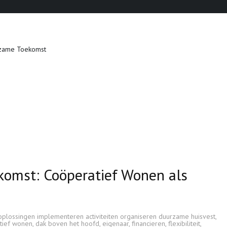
zame Toekomst
omst: Coöperatief Wonen als
lossingen implementeren activiteiten organiseren duurzame huisvest
,
tief wonen
,
dak boven het hoofd
,
eigenaar
,
financieren
,
flexibiliteit
,