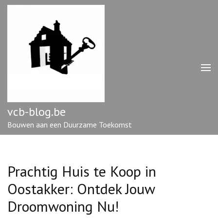
Ga
naar
inhoud
(druk
op
enter)
vcb-blog.be
Bouwen aan een Duurzame Toekomst
Prachtig Huis te Koop in
Oostakker: Ontdek Jouw
Droomwoning Nu!