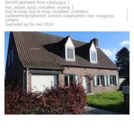
Bericht geplaatst door
vcbblogbe
huis
,
huizen
,
koop
,
oostakker
,
woning
huis te koop
,
huis te koop oostakker
,
oostakker
,
parkeermogelijkheden
,
scholen
,
slaapkamers
,
tuin
,
vraagprijs
,
winkels
Geplaatst op
06 mei 2024