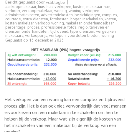
Bericht geplaatst door
vcbblogbe
aankoopmakelaar
,
huis
,
huis verkopen
,
kosten
,
makelaar huis
,
verkoop
,
verkoopmakelaar
,
woning
,
woning verkopen
administratiekosten
,
advertentiekosten
,
bezichtigingen
,
complex
,
courtage
,
extra diensten
,
fotokosten
,
hoger
,
inschakelen
,
kosten
,
kosten makelaar verkoop woning
,
makelaar
,
onderhandelbaar
,
percentage
,
proces
,
professionele foto's
,
regio
,
tarieven en
diensten onderhandelen
,
tijdrovend
,
type diensten
,
vergelijken
makelaars
,
verkoopprijs
,
verkopen
,
voordelen bieden
,
woning
Geplaatst op
13 december 2023
Het verkopen van een woning kan een complex en tijdrovend
proces zijn. Het is dan ook niet verwonderlijk dat veel mensen
ervoor kiezen om een makelaar in te schakelen om hen te
helpen bij de verkoop. Maar wat zijn eigenlijk de kosten van
het inschakelen van een makelaar bij de verkoop van een
woning?