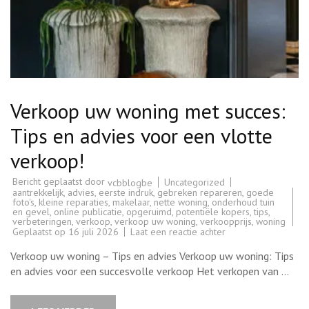
Verkoop uw woning met succes:
Tips en advies voor een vlotte
verkoop!
Bericht geplaatst door
Uncategorized
vcbblogbe
aantrekkelijk
,
advies
,
eerste indruk
,
gebreken repareren
,
goede
foto's
,
kleine reparaties
,
makelaar
,
nette woning
,
onderhoud tuin
en gevel
,
online publicatie
,
opgeruimd
,
potentiële kopers
,
tips
,
verbeteringen
,
verkoop
,
verkoop uw woning
,
verkoopprijs
,
woning
op
Geplaatst op
16 juli 2026
Laat een reactie achter
Verkoop
uw
Verkoop uw woning – Tips en advies Verkoop uw woning: Tips
woning
met
en advies voor een succesvolle verkoop Het verkopen van …
succes:
Tips
en
advies