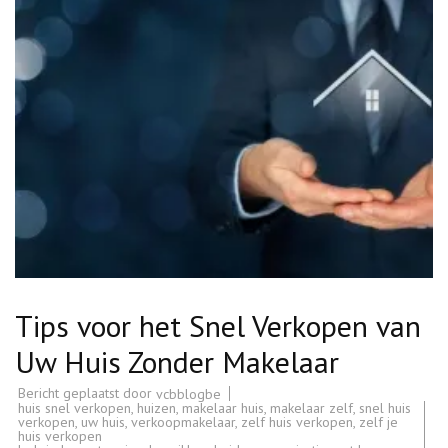
Tips voor het Snel Verkopen van
Uw Huis Zonder Makelaar
Bericht geplaatst door
vcbblogbe
huis snel verkopen
,
huizen
,
makelaar huis
,
makelaar zelf
,
snel huis
verkopen
,
uw huis
,
verkoopmakelaar
,
zelf huis verkopen
,
zelf je
huis verkopen