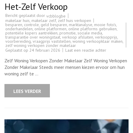
Het-Zelf Verkoop
Bericht geplaatst door
vcbblogbe
makelaar huis
,
makelaar zelf
,
zelf huis verkopen
besparen
,
controle
,
geld besparen
,
marktanalyse
,
mooie foto's
,
onderhandelen
,
online platformen
,
online platforms gebruiken
,
potentiële kopers aantrekken
,
promotie
,
sociale media
,
transparantie over woningstaat
,
verkoop afsluiten
,
verkoopprijs
,
voorbereiding
,
vraagprijs vaststellen
,
woning verkoopklaar maken
,
zelf woning verkopen zonder makelaar
op
Geplaatst op
24 februari 2026
Laat een reactie achter
Verkoop
Zelf
Zelf Woning Verkopen Zonder Makelaar Zelf Woning Verkopen
Uw
Woning
Zonder Makelaar Steeds meer mensen kiezen ervoor om hun
Zonder
woning zelf te …
Makelaar
–
Een
Gids
LEES VERDER
voor
Doe-
Het-
Zelf
Verkoop