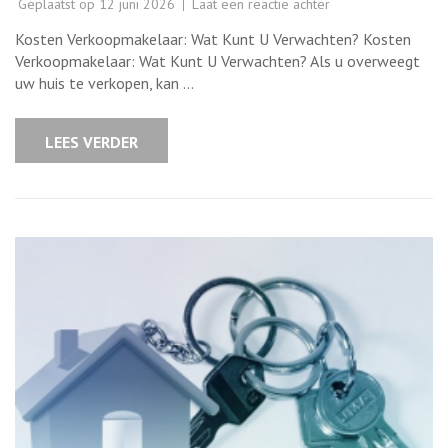
op
Geplaatst op
12 juni 2026
Laat een reactie achter
Alles
Over
Kosten Verkoopmakelaar: Wat Kunt U Verwachten? Kosten
de
Kosten
Verkoopmakelaar: Wat Kunt U Verwachten? Als u overweegt
van
uw huis te verkopen, kan …
een
Verkoopmakelaar:
Wat
Kunt
LEES VERDER
U
Verwachten?