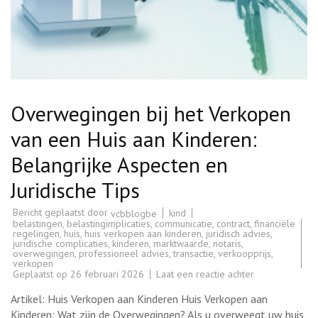
Overwegingen bij het Verkopen
van een Huis aan Kinderen:
Belangrijke Aspecten en
Juridische Tips
Bericht geplaatst door
kind
vcbblogbe
belastingen
,
belastingimplicaties
,
communicatie
,
contract
,
financiële
regelingen
,
huis
,
huis verkopen aan kinderen
,
juridisch advies
,
juridische complicaties
,
kinderen
,
marktwaarde
,
notaris
,
overwegingen
,
professioneel advies
,
transactie
,
verkoopprijs
,
verkopen
op
Geplaatst op
26 februari 2026
Laat een reactie achter
Overwegingen
bij
Artikel: Huis Verkopen aan Kinderen Huis Verkopen aan
het
Verkopen
Kinderen: Wat zijn de Overwegingen? Als u overweegt uw huis