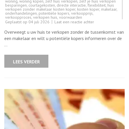
woning
,
woning kopen
,
zelf huis verkopen
,
zelf je huis verkopen
besparingen
,
courtagekosten
,
directe interactie
,
flexibiliteit
,
huis
verkopen zonder makelaar kosten koper
,
kosten koper
,
makelaar
,
onderhandelingen
,
potentiële kopers
,
verkoopprijs
,
verkoopproces
,
verkopen huis
,
voorwaarden
op
Geplaatst op
04 juli 2026
Laat een reactie achter
Huis
Verkopen
Overweegt u uw huis te verkopen zonder de tussenkomst van
Zonder
Makelaar:
een makelaar en wilt u potentiële kopers informeren over de
Inzicht
…
in
Kosten
Koper
LEES VERDER