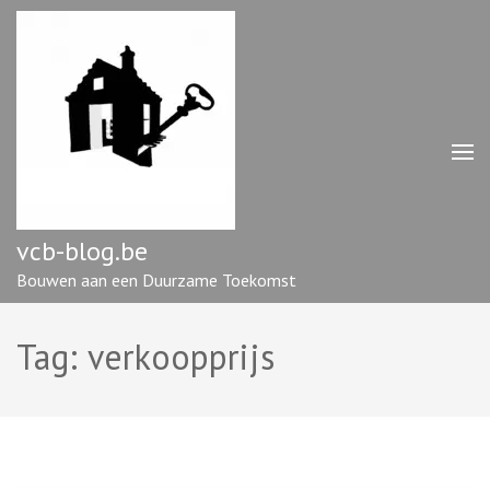
Ga
naar
inhoud
(druk
op
enter)
vcb-blog.be
Bouwen aan een Duurzame Toekomst
Tag:
verkoopprijs