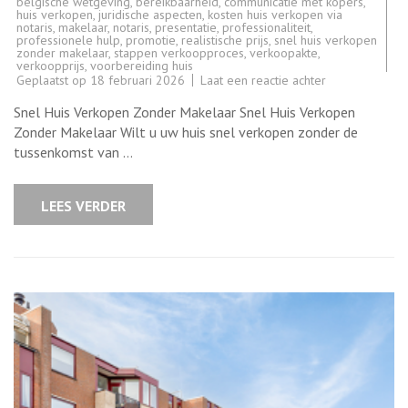
belgische wetgeving
,
bereikbaarheid
,
communicatie met kopers
,
huis verkopen
,
juridische aspecten
,
kosten huis verkopen via
notaris
,
makelaar
,
notaris
,
presentatie
,
professionaliteit
,
professionele hulp
,
promotie
,
realistische prijs
,
snel huis verkopen
zonder makelaar
,
stappen verkoopproces
,
verkoopakte
,
verkoopprijs
,
voorbereiding huis
op
Geplaatst op
18 februari 2026
Laat een reactie achter
Tips
voor
Snel Huis Verkopen Zonder Makelaar Snel Huis Verkopen
het
Snel
Zonder Makelaar Wilt u uw huis snel verkopen zonder de
Verkopen
tussenkomst van …
van
Uw
Huis
Zonder
LEES VERDER
Makelaar