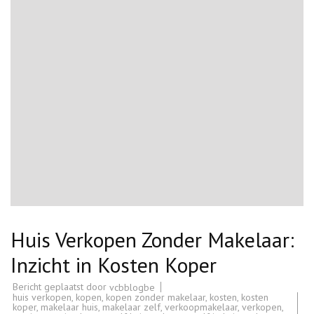
Huis Verkopen Zonder Makelaar:
Inzicht in Kosten Koper
Bericht geplaatst door
vcbblogbe
huis verkopen
,
kopen
,
kopen zonder makelaar
,
kosten
,
kosten
koper
,
makelaar huis
,
makelaar zelf
,
verkoopmakelaar
,
verkopen
,