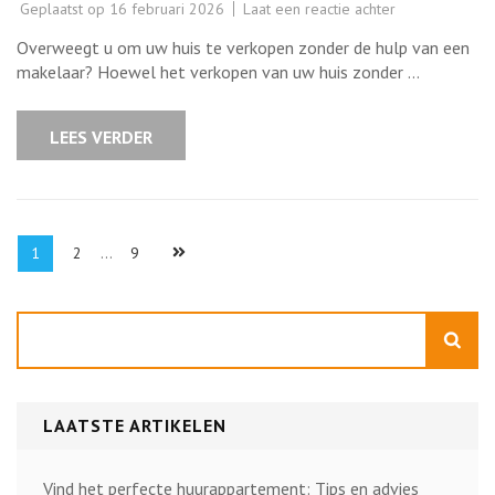
op
Geplaatst op
16 februari 2026
Laat een reactie achter
De
Risico’s
Overweegt u om uw huis te verkopen zonder de hulp van een
van
Het
makelaar? Hoewel het verkopen van uw huis zonder …
Huis
Verkopen
Zonder
Makelaar
LEES VERDER
Berichten
Pagina
Pagina
Pagina
1
2
…
9
paginering
Zoeken
LAATSTE ARTIKELEN
Vind het perfecte huurappartement: Tips en advies