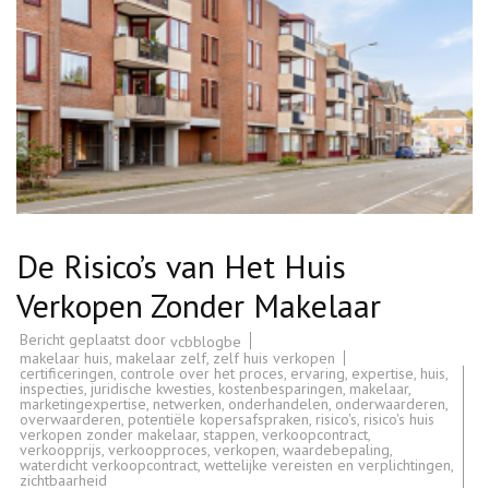
De Risico’s van Het Huis
Verkopen Zonder Makelaar
Bericht geplaatst door
vcbblogbe
makelaar huis
,
makelaar zelf
,
zelf huis verkopen
certificeringen
,
controle over het proces
,
ervaring
,
expertise
,
huis
,
inspecties
,
juridische kwesties
,
kostenbesparingen
,
makelaar
,
marketingexpertise
,
netwerken
,
onderhandelen
,
onderwaarderen
,
overwaarderen
,
potentiële kopersafspraken
,
risico's
,
risico's huis
verkopen zonder makelaar
,
stappen
,
verkoopcontract
,
verkoopprijs
,
verkoopproces
,
verkopen
,
waardebepaling
,
waterdicht verkoopcontract
,
wettelijke vereisten en verplichtingen
,
zichtbaarheid