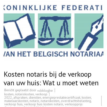
Kosten notaris bij de verkoop
van uw huis: Wat u moet weten
Bericht geplaatst door
vcbblogbe
kosten
,
notariskosten
,
verkoop
2022
,
afspraken
,
diensten
,
energieprestatiecertificaat
,
kosten
,
makelaarskosten
,
notaris
,
notariskosten
,
overdrachtsbelasting
,
verkoop huis
,
verkoop huis kosten notaris
,
verkoopprijs