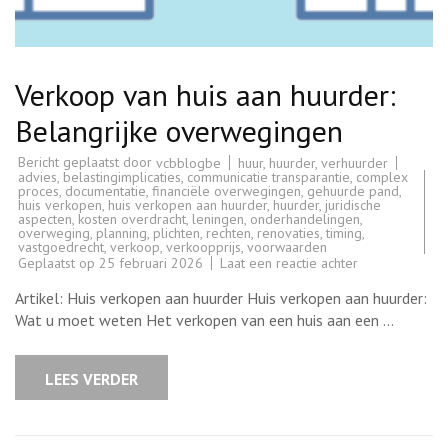
Verkoop van huis aan huurder:
Belangrijke overwegingen
Bericht geplaatst door
huur
,
huurder
,
verhuurder
vcbblogbe
advies
,
belastingimplicaties
,
communicatie transparantie
,
complex
proces
,
documentatie
,
financiële overwegingen
,
gehuurde pand
,
huis verkopen
,
huis verkopen aan huurder
,
huurder
,
juridische
aspecten
,
kosten overdracht
,
leningen
,
onderhandelingen
,
overweging
,
planning
,
plichten
,
rechten
,
renovaties
,
timing
,
vastgoedrecht
,
verkoop
,
verkoopprijs
,
voorwaarden
op
Geplaatst op
25 februari 2026
Laat een reactie achter
Verkoop
van
Artikel: Huis verkopen aan huurder Huis verkopen aan huurder:
huis
aan
Wat u moet weten Het verkopen van een huis aan een …
huurder:
Belangrijke
overwegingen
LEES VERDER