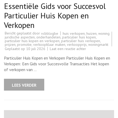
Essentiële Gids voor Succesvol
Particulier Huis Kopen en
Verkopen
Bericht geplaatst door
huis verkopen
,
huizen
,
woning
vcbblogbe
juridische aspecten
,
onderhandelen
,
particulier huis kopen
,
particulier huis kopen en verkopen
,
particulier huis verkopen
,
prijzen
,
promotie
,
verkoopklaar maken
,
verkoopprijs
,
woningmarkt
op
Geplaatst op
10 juli 2026
Laat een reactie achter
Essentiële
Gids
Particulier Huis Kopen en Verkopen Particulier Huis Kopen en
voor
Succesvol
Verkopen: Een Gids voor Succesvolle Transacties Het kopen
Particulier
of verkopen van …
Huis
Kopen
en
Verkopen
LEES VERDER