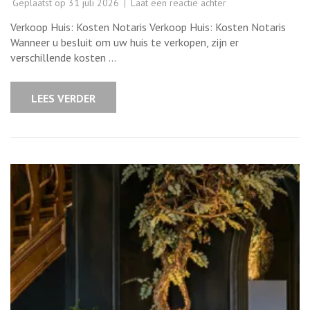
op
Geplaatst op
31 juli 2026
Laat een reactie achter
Kosten
notaris
Verkoop Huis: Kosten Notaris Verkoop Huis: Kosten Notaris
bij
de
Wanneer u besluit om uw huis te verkopen, zijn er
verkoop
verschillende kosten …
van
uw
huis:
Wat
LEES VERDER
u
moet
weten