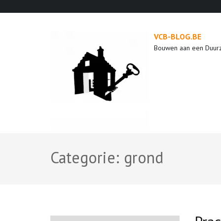
Ga
naar
inhoud
VCB-BLOG.BE
(druk
Bouwen aan een Duur
op
enter)
Categorie:
grond