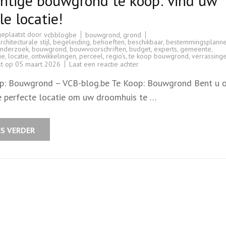
htige bouwgrond te koop: vind uw
le locatie!
geplaatst door
bouwgrond
,
grond
vcbblogbe
rchitecturale stijl
,
begeleiding
,
behoeften
,
beschikbaar
,
bestemmingsplann
nderzoek
,
bouwgrond
,
bouwvoorschriften
,
budget
,
experts
,
gemeente
,
ie
,
locatie
,
ontwikkelingen
,
perceel
,
regio's
,
te koop bouwgrond
,
verrassing
op
st op
05 maart 2026
Laat een reactie achter
Prachtige
bouwgrond
p: Bouwgrond – VCB-blog.be Te Koop: Bouwgrond Bent u o
te
koop:
e perfecte locatie om uw droomhuis te …
vind
uw
ideale
locatie!
ES VERDER