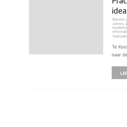
Prac
idea
Bericht 
advies
,
a
bodemo
informat
Geplaat
Te Koo
naar d
LE