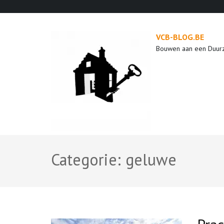
Ga
naar
inhoud
VCB-BLOG.BE
(druk
Bouwen aan een Duur
op
enter)
Categorie:
geluwe