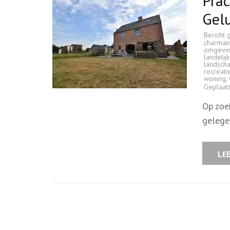
Prac
Gel
Bericht 
charman
omgevi
landelijk
landsch
recreat
woning
,
Geplaat
Op zoe
gelege
LE