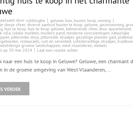
htig huis te koop in het charmante
uwe
geplaatst door
geluwe
,
huis
,
huizen
,
koop
,
woning
vcbblogbe
te dorps sfeer
,
diverse aanbod huizen te koop
,
geluwe
,
gezinswoning
,
gro
ng
,
huis te koop
,
huis te koop geluwe
,
kalmerende sfeer
,
knus appartement
,
e villa
,
lokale markten
,
modern pand
,
moderne voorzieningen
,
natuurlijke
appen
,
pittoreske dorp
,
pittoreske straatjes gezellige pleinen gast
,
plattela
iegebieden
,
restaurants
,
rust en sereniteit
,
schilderachtige straatjes
,
tradition
weelderige groene landschappen
,
west-vlaanderen
,
winkels
op
st op
30 mei 2024
Laat een reactie achter
Prachtig
huis
k naar een huis te koop in Geluwe? Geluwe, een charmant 
te
koop
n in de groene omgeving van West-Vlaanderen, …
in
het
charmante
Geluwe
ES VERDER