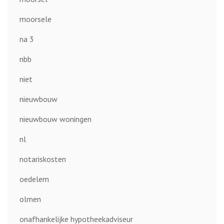
moorsele
na 3
nbb
niet
nieuwbouw
nieuwbouw woningen
nl
notariskosten
oedelem
olmen
onafhankelijke hypotheekadviseur