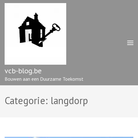
Ga
naar
inhoud
(druk
op
enter)
vcb-blog.be
Bouwen aan een Duurzame Toekomst
Categorie:
langdorp