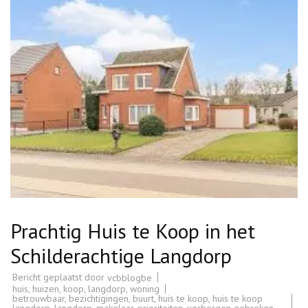
Prachtig Huis te Koop in het
Schilderachtige Langdorp
Bericht geplaatst door
vcbblogbe
huis
,
huizen
,
koop
,
langdorp
,
woning
betrouwbaar
,
bezichtigingen
,
buurt
,
huis te koop
,
huis te koop
langdorp
,
langdorp
,
makelaar
,
prioriteiten
,
verborgen gebreken
,