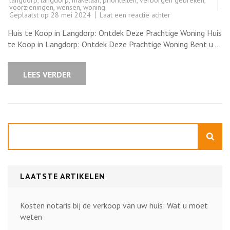
voorzieningen
,
wensen
,
woning
op
Geplaatst op
28 mei 2024
Laat een reactie achter
Prachtig
Huis
Huis te Koop in Langdorp: Ontdek Deze Prachtige Woning Huis
te
Koop
te Koop in Langdorp: Ontdek Deze Prachtige Woning Bent u …
in
het
Schilderachtige
Langdorp
LEES VERDER
Zoeken
LAATSTE ARTIKELEN
Kosten notaris bij de verkoop van uw huis: Wat u moet
weten