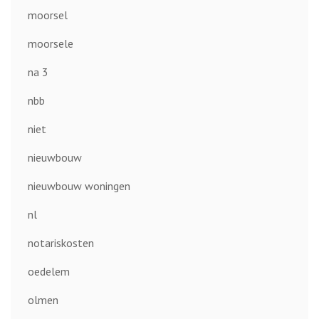
moorsel
moorsele
na 3
nbb
niet
nieuwbouw
nieuwbouw woningen
nl
notariskosten
oedelem
olmen