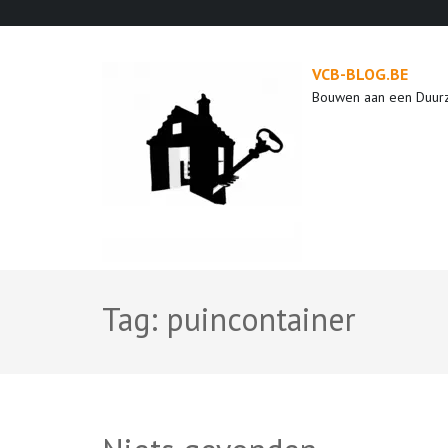
Ga
naar
inhoud
VCB-BLOG.BE
(druk
Bouwen aan een Duur
op
enter)
Tag:
puincontainer