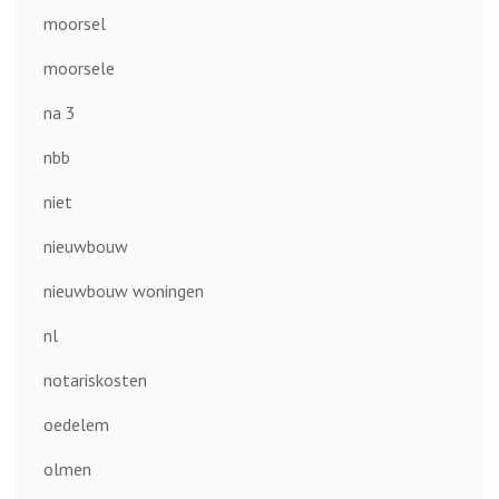
moorsel
moorsele
na 3
nbb
niet
nieuwbouw
nieuwbouw woningen
nl
notariskosten
oedelem
olmen