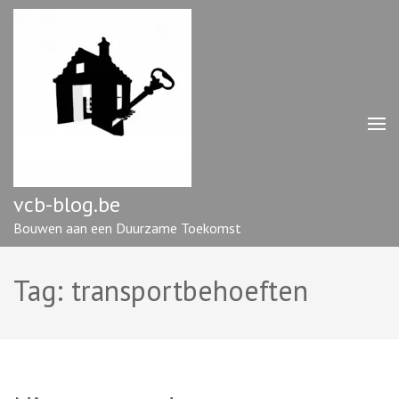
Ga
naar
inhoud
(druk
op
enter)
vcb-blog.be
Bouwen aan een Duurzame Toekomst
Tag:
transportbehoeften