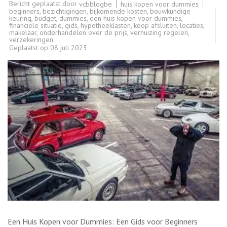
Bericht geplaatst door
huis kopen voor dummies
vcbblogbe
beginners
,
bezichtigingen
,
bijkomende kosten
,
bouwkundige
keuring
,
budget
,
dummies
,
een huis kopen voor dummies
,
financiële situatie
,
gids
,
hypotheeklasten
,
koop afsluiten
,
locaties
,
makelaar
,
onderhandelen over de prijs
,
verhuizing regelen
,
verzekeringen
Geplaatst op
08 juli 2023
Een Huis Kopen voor Dummies: Een Gids voor Beginners