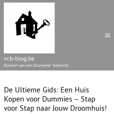
Ga
naar
inhoud
(druk
op
enter)
vcb-blog.be
Bouwen aan een Duurzame Toekomst
De Ultieme Gids: Een Huis
Kopen voor Dummies – Stap
voor Stap naar Jouw Droomhuis!