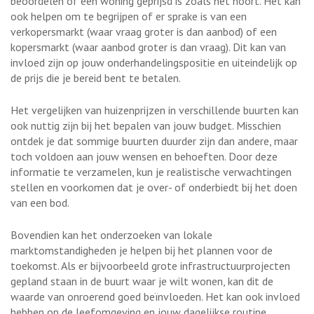
beoordelen of een woning geprijsd is zoals het hoort. Het kan
ook helpen om te begrijpen of er sprake is van een
verkopersmarkt (waar vraag groter is dan aanbod) of een
kopersmarkt (waar aanbod groter is dan vraag). Dit kan van
invloed zijn op jouw onderhandelingspositie en uiteindelijk op
de prijs die je bereid bent te betalen.
Het vergelijken van huizenprijzen in verschillende buurten kan
ook nuttig zijn bij het bepalen van jouw budget. Misschien
ontdek je dat sommige buurten duurder zijn dan andere, maar
toch voldoen aan jouw wensen en behoeften. Door deze
informatie te verzamelen, kun je realistische verwachtingen
stellen en voorkomen dat je over- of onderbiedt bij het doen
van een bod.
Bovendien kan het onderzoeken van lokale
marktomstandigheden je helpen bij het plannen voor de
toekomst. Als er bijvoorbeeld grote infrastructuurprojecten
gepland staan ​​in de buurt waar je wilt wonen, kan dit de
waarde van onroerend goed beïnvloeden. Het kan ook invloed
hebben op de leefomgeving en jouw dagelijkse routine.