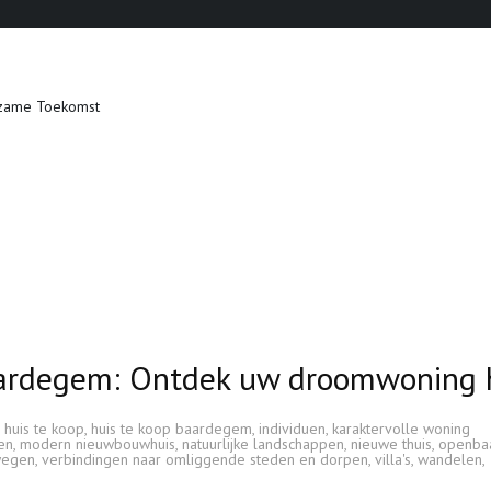
zame Toekomst
Baardegem: Ontdek uw droomwoning h
,
huis te koop
,
huis te koop baardegem
,
individuen
,
karaktervolle woning
en
,
modern nieuwbouwhuis
,
natuurlijke landschappen
,
nieuwe thuis
,
openba
wegen
,
verbindingen naar omliggende steden en dorpen
,
villa's
,
wandelen
,