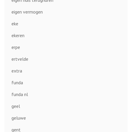
eigen huis terughuren
eigen vermogen
eke
ekeren
erpe
ertvelde
extra
funda
funda nl
geel
geluwe
gent