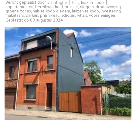
Bericht geplaatst door
huis
,
huizen
,
koop
vcbblogbe
appartementen
,
bereikbaarheid
,
brussel
,
diegem
,
droomwoning
,
groene zones
,
huis te koop diegem
,
huizen te koop
,
investering
,
makelaars
,
parken
,
prijsniveau
,
scholen
,
villa's
,
voorzieningen
Geplaatst op
09 augustus 2024