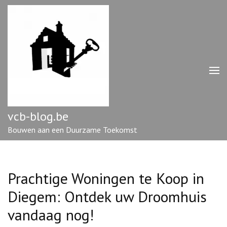
Ga
naar
inhoud
(druk
op
enter)
vcb-blog.be
Bouwen aan een Duurzame Toekomst
Prachtige Woningen te Koop in
Diegem: Ontdek uw Droomhuis
vandaag nog!