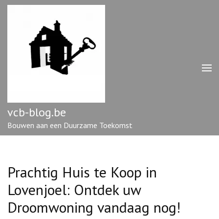
Ga
naar
inhoud
(druk
op
enter)
vcb-blog.be
Bouwen aan een Duurzame Toekomst
Prachtig Huis te Koop in
Lovenjoel: Ontdek uw
Droomwoning vandaag nog!