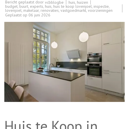
Bericht geplaatst door
huis
,
huizen
vcbblogbe
budget
,
buurt
,
experts
,
huis
,
huis te koop lovenjoel
,
inspectie
,
lovenjoel
,
makelaar
,
renovaties
,
vastgoedmarkt
,
voorzieningen
Geplaatst op
06 juni 2026
Huis te Koop in