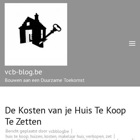
Ga
naar
inhoud
(druk
op
enter)
vcb-blog.be
Bouwen aan een Duurzame Toekomst
De Kosten van je Huis Te Koop
Te Zetten
Bericht geplaatst door
vcbblogbe
huis te koop
,
huizen
,
kosten
,
makelaar huis
,
verkopen
,
zet