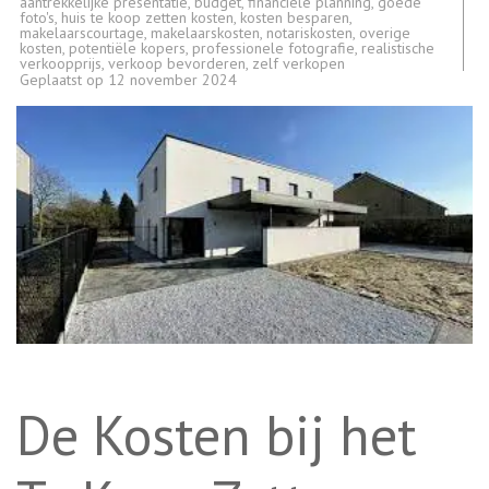
aantrekkelijke presentatie
,
budget
,
financiële planning
,
goede
foto's
,
huis te koop zetten kosten
,
kosten besparen
,
makelaarscourtage
,
makelaarskosten
,
notariskosten
,
overige
kosten
,
potentiële kopers
,
professionele fotografie
,
realistische
verkoopprijs
,
verkoop bevorderen
,
zelf verkopen
Geplaatst op
12 november 2024
De Kosten bij het