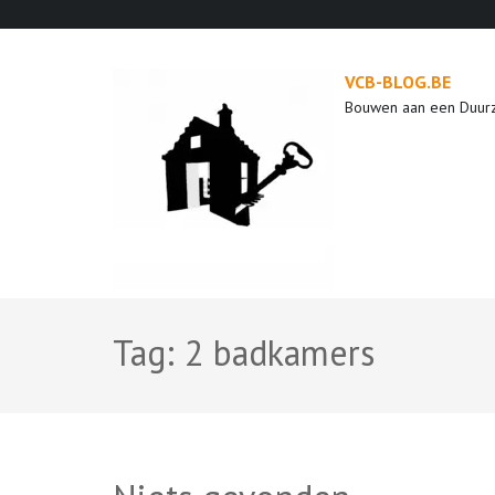
Ga
naar
inhoud
VCB-BLOG.BE
(druk
Bouwen aan een Duur
op
enter)
Tag:
2 badkamers