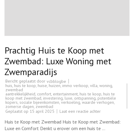
Prachtig Huis te Koop met
Zwembad: Luxe Woning met
Zwemparadijs
Bericht geplaatst door
vcbblogbe
huis
,
huis te koop
,
huise
,
huizen
,
immo verkoop
,
villa
,
woning
,
zwembad
aantrekkelijkheid
,
comfort
,
entertainment
,
huis te koop
,
huis te
koop met zwembad
,
investering
,
luxe
,
ontspanning
,
potentiële
kopers
,
sociale bijeenkomsten
,
verkoeling
,
waarde verhogen
,
zomerse dagen
,
zwembad
op
Geplaatst op
15 april 2025
Laat een reactie achter
Prachtig
Huis
Huis te Koop met Zwembad Huis te Koop met Zwembad:
te
Koop
Luxe en Comfort Denkt u erover om een huis te …
met