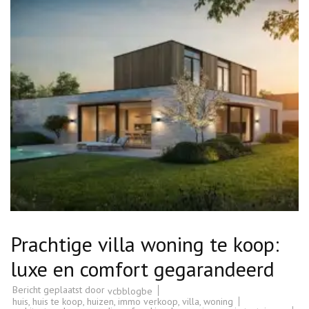
Prachtige villa woning te koop:
luxe en comfort gegarandeerd
Bericht geplaatst door
vcbblogbe
huis
,
huis te koop
,
huizen
,
immo verkoop
,
villa
,
woning