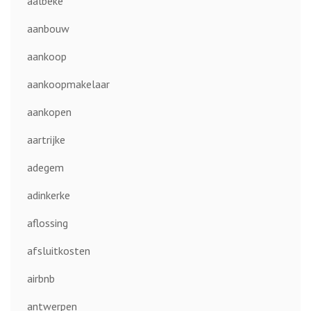
aalbeke
aanbouw
aankoop
aankoopmakelaar
aankopen
aartrijke
adegem
adinkerke
aflossing
afsluitkosten
airbnb
antwerpen