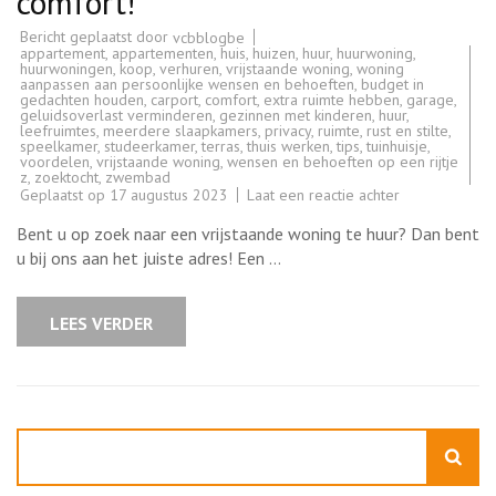
comfort!
Bericht geplaatst door
vcbblogbe
appartement
,
appartementen
,
huis
,
huizen
,
huur
,
huurwoning
,
huurwoningen
,
koop
,
verhuren
,
vrijstaande woning
,
woning
aanpassen aan persoonlijke wensen en behoeften
,
budget in
gedachten houden
,
carport
,
comfort
,
extra ruimte hebben
,
garage
,
geluidsoverlast verminderen
,
gezinnen met kinderen
,
huur
,
leefruimtes
,
meerdere slaapkamers
,
privacy
,
ruimte
,
rust en stilte
,
speelkamer
,
studeerkamer
,
terras
,
thuis werken
,
tips
,
tuinhuisje
,
voordelen
,
vrijstaande woning
,
wensen en behoeften op een rijtje
z
,
zoektocht
,
zwembad
op
Geplaatst op
17 augustus 2023
Laat een reactie achter
Ruime
vrijstaande
Bent u op zoek naar een vrijstaande woning te huur? Dan bent
woning
te
u bij ons aan het juiste adres! Een …
huur:
geniet
van
privacy
LEES VERDER
en
comfort!
Zoeken