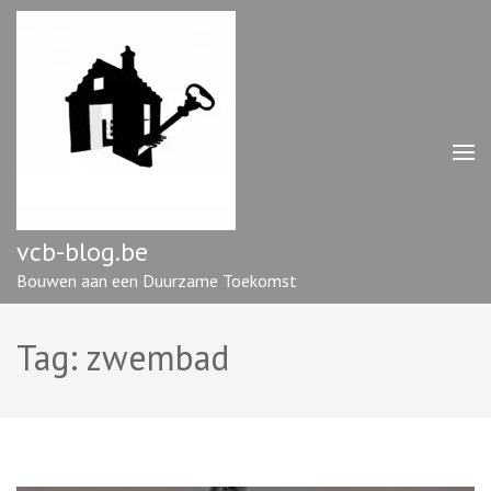
Ga
naar
inhoud
(druk
op
enter)
vcb-blog.be
Bouwen aan een Duurzame Toekomst
Tag:
zwembad