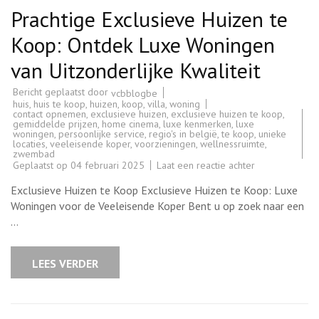
Prachtige Exclusieve Huizen te
Koop: Ontdek Luxe Woningen
van Uitzonderlijke Kwaliteit
Bericht geplaatst door
vcbblogbe
huis
,
huis te koop
,
huizen
,
koop
,
villa
,
woning
contact opnemen
,
exclusieve huizen
,
exclusieve huizen te koop
,
gemiddelde prijzen
,
home cinema
,
luxe kenmerken
,
luxe
woningen
,
persoonlijke service
,
regio's in belgië
,
te koop
,
unieke
locaties
,
veeleisende koper
,
voorzieningen
,
wellnessruimte
,
zwembad
op
Geplaatst op
04 februari 2025
Laat een reactie achter
Prachtige
Exclusieve
Exclusieve Huizen te Koop Exclusieve Huizen te Koop: Luxe
Huizen
te
Woningen voor de Veeleisende Koper Bent u op zoek naar een
Koop:
…
Ontdek
Luxe
Woningen
van
LEES VERDER
Uitzonderlijke
Kwaliteit