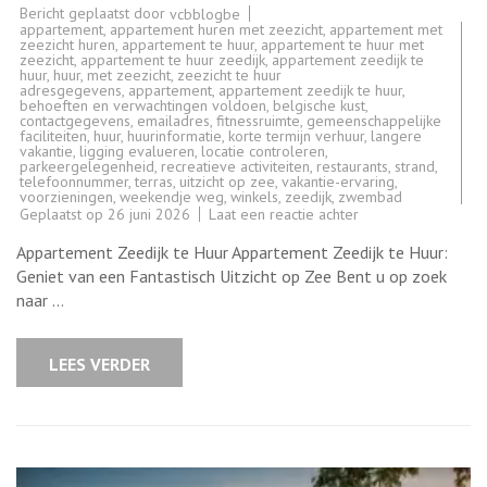
Bericht geplaatst door
vcbblogbe
appartement
,
appartement huren met zeezicht
,
appartement met
zeezicht huren
,
appartement te huur
,
appartement te huur met
zeezicht
,
appartement te huur zeedijk
,
appartement zeedijk te
huur
,
huur
,
met zeezicht
,
zeezicht te huur
adresgegevens
,
appartement
,
appartement zeedijk te huur
,
behoeften en verwachtingen voldoen
,
belgische kust
,
contactgegevens
,
emailadres
,
fitnessruimte
,
gemeenschappelijke
faciliteiten
,
huur
,
huurinformatie
,
korte termijn verhuur
,
langere
vakantie
,
ligging evalueren
,
locatie controleren
,
parkeergelegenheid
,
recreatieve activiteiten
,
restaurants
,
strand
,
telefoonnummer
,
terras
,
uitzicht op zee
,
vakantie-ervaring
,
voorzieningen
,
weekendje weg
,
winkels
,
zeedijk
,
zwembad
op
Geplaatst op
26 juni 2026
Laat een reactie achter
Luxe
Appartement
Appartement Zeedijk te Huur Appartement Zeedijk te Huur:
aan
de
Geniet van een Fantastisch Uitzicht op Zee Bent u op zoek
Zeedijk
naar …
te
Huur:
Geniet
van
LEES VERDER
Zeezicht
en
Comfort