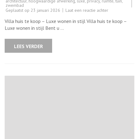
architectuur
,
hoogwaardige afwerking
,
luxe
,
privacy
,
ruimte
,
tuin
,
zwembad
op
Geplaatst op
23 januari 2026
Laat een reactie achter
Prachtige
villa
Villa huis te koop – Luxe wonen in stijl Villa huis te koop –
woning
te
Luxe wonen in stijl Bent u …
koop:
luxe
en
comfort
LEES VERDER
gegarandeerd