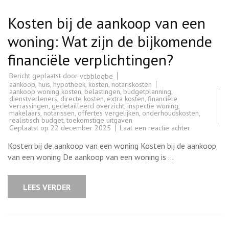
Kosten bij de aankoop van een
woning: Wat zijn de bijkomende
financiële verplichtingen?
Bericht geplaatst door
vcbblogbe
aankoop
,
huis
,
hypotheek
,
kosten
,
notariskosten
aankoop woning kosten
,
belastingen
,
budgetplanning
,
dienstverleners
,
directe kosten
,
extra kosten
,
financiële
verrassingen
,
gedetailleerd overzicht
,
inspectie woning
,
makelaars
,
notarissen
,
offertes vergelijken
,
onderhoudskosten
,
realistisch budget
,
toekomstige uitgaven
op
Geplaatst op
22 december 2025
Laat een reactie achter
Kosten
bij
Kosten bij de aankoop van een woning Kosten bij de aankoop
de
aankoop
van een woning De aankoop van een woning is …
van
een
woning:
Wat
LEES VERDER
zijn
de
bijkomende
financiële
verplichting