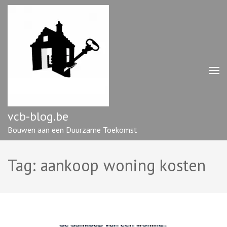
Ga
naar
inhoud
(druk
op
enter)
vcb-blog.be
Bouwen aan een Duurzame Toekomst
Tag:
aankoop woning kosten