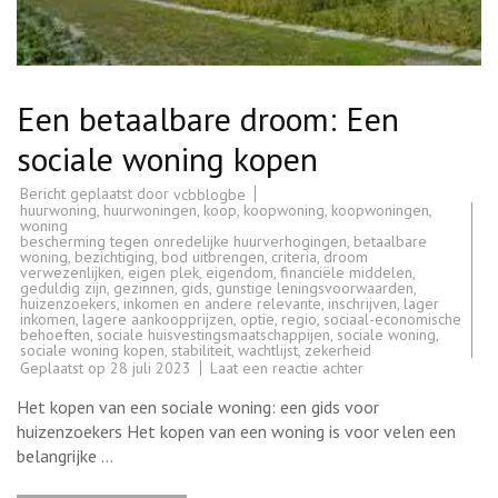
Een betaalbare droom: Een
sociale woning kopen
Bericht geplaatst door
vcbblogbe
huurwoning
,
huurwoningen
,
koop
,
koopwoning
,
koopwoningen
,
woning
bescherming tegen onredelijke huurverhogingen
,
betaalbare
woning
,
bezichtiging
,
bod uitbrengen
,
criteria
,
droom
verwezenlijken
,
eigen plek
,
eigendom
,
financiële middelen
,
geduldig zijn
,
gezinnen
,
gids
,
gunstige leningsvoorwaarden
,
huizenzoekers
,
inkomen en andere relevante
,
inschrijven
,
lager
inkomen
,
lagere aankoopprijzen
,
optie
,
regio
,
sociaal-economische
behoeften
,
sociale huisvestingsmaatschappijen
,
sociale woning
,
sociale woning kopen
,
stabiliteit
,
wachtlijst
,
zekerheid
op
Geplaatst op
28 juli 2023
Laat een reactie achter
Een
betaalbare
Het kopen van een sociale woning: een gids voor
droom:
Een
huizenzoekers Het kopen van een woning is voor velen een
sociale
belangrijke …
woning
kopen