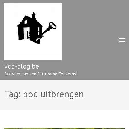
Ga
naar
inhoud
(druk
op
enter)
vcb-blog.be
Bouwen aan een Duurzame Toekomst
Tag:
bod uitbrengen