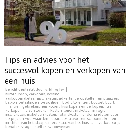
Tips en advies voor het
succesvol kopen en verkopen van
een huis
Bericht geplaatst door
vcbblogbe
huizen
,
koop
,
verkopen
,
woning
aankoopmakelaar inschakelen
,
advertentie opstellen en plaatsen
,
balkon
,
belastingen
,
bezichtigen
,
bod uitbrengen
,
budget
,
buurt
,
financiën
,
gebreken
,
huis kopen
,
huis kopen en verkopen
,
huis
verkopen
,
huizen zoeken
,
kosten
,
lenen
,
makelaar in regio
inschakelen
,
makelaarskosten
,
notariskosten
,
onderhandelen over
de prijs en voorwaarden
,
reparaties uitvoeren
,
schoonmaken en
inrichten van het
,
slaapkamers
,
staat van het huis
,
tuin
,
verkoopprijs
bepalen
,
vragen stellen
,
woonwensen