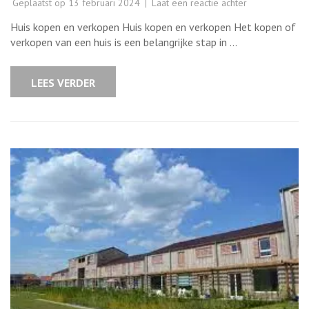
op
Geplaatst op
13 februari 2024
Laat een reactie achter
Tips
en
Huis kopen en verkopen Huis kopen en verkopen Het kopen of
advies
voor
verkopen van een huis is een belangrijke stap in …
het
succesvol
kopen
en
LEES VERDER
verkopen
van
een
huis