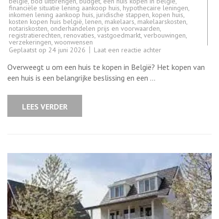
belgië
,
bod uitbrengen
,
budget
,
een huis kopen in belgie
,
financiële situatie lening aankoop huis
,
hypothecaire leningen
,
inkomen lening aankoop huis
,
juridische stappen
,
kopen huis
,
kosten kopen huis belgië
,
lenen
,
makelaars
,
makelaarskosten
,
notariskosten
,
onderhandelen prijs en voorwaarden
,
registratierechten
,
renovaties
,
vastgoedmarkt
,
verbouwingen
,
verzekeringen
,
woonwensen
op
Geplaatst op
24 juni 2026
Laat een reactie achter
Tips
voor
Overweegt u om een huis te kopen in België? Het kopen van
het
kopen
een huis is een belangrijke beslissing en een …
van
een
huis
in
LEES VERDER
België