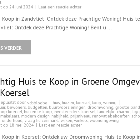
t
op
st op
24 juni 2024
Laat een reactie achter
Prachtig
Huis
e Koop in Zandvliet: Ontdek deze Prachtige Woning! Huis t
te
Koop
dvliet: Ontdek deze Prachtige Woning! Bent u …
in
Zandvliet:
Ontdek
deze
Unieke
ES VERDER
Woning!
htig Huis te Koop in Groene Omgev
Koersel
geplaatst door
huis
,
huizen
,
koersel
,
koop
,
woning
vcbblogbe
uur
,
bewoners
,
budgetten
,
buurtvoorzieningen
,
droomwoning
,
grootte pan
koop koersel
,
huizen te koop
,
investeerders
,
koersel
,
landelijke charme
,
ligg
,
makelaars
,
modern design
,
nabijheid
,
prijsniveau
,
renovatiebehoeften
,
scho
an onderhoud
,
vraag huizenmarkt
,
wijken
,
winkels
,
woonomgeving
op
st op
18 mei 2024
Laat een reactie achter
Prachtig
Huis
e Koop in Koersel: Ontdek uw Droomwoning Huis te Koop i
te