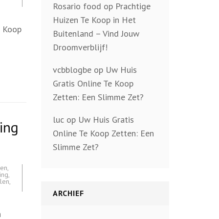
Rosario food
op
Prachtige
Huizen Te Koop in Het
e Koop
Buitenland – Vind Jouw
Droomverblijf!
vcbblogbe
op
Uw Huis
Gratis Online Te Koop
Zetten: Een Slimme Zet?
luc
op
Uw Huis Gratis
ing
Online Te Koop Zetten: Een
Slimme Zet?
den
,
ing
,
len
,
ARCHIEF
n