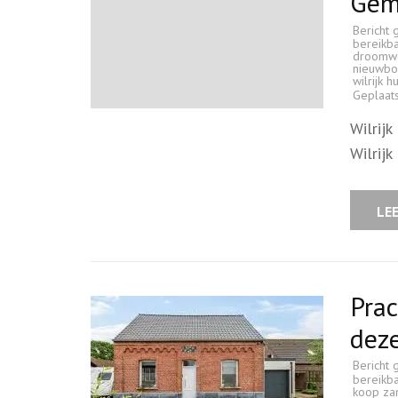
Gem
Bericht 
bereikb
droomw
nieuwb
wilrijk h
Geplaat
Wilrij
Wilrijk
LE
Prac
dez
Bericht 
bereikb
koop zan