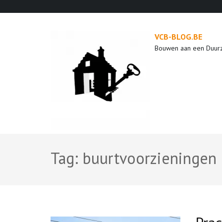
Ga
naar
inhoud
VCB-BLOG.BE
(druk
Bouwen aan een Duur
op
enter)
Tag:
buurtvoorzieningen