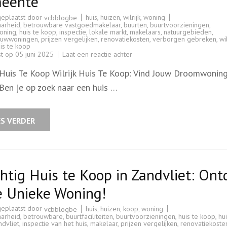
eente
geplaatst door
huis
,
huizen
,
wilrijk
,
woning
vcbblogbe
aarheid
,
betrouwbare vastgoedmakelaar
,
buurten
,
buurtvoorzieningen
,
oning
,
huis te koop
,
inspectie
,
lokale markt
,
makelaars
,
natuurgebieden
,
ouwwoningen
,
prijzen vergelijken
,
renovatiekosten
,
verborgen gebreken
,
wil
uis te koop
op
st op
05 juni 2025
Laat een reactie achter
Prachtig
Huis
k Huis Te Koop Wilrijk Huis Te Koop: Vind Jouw Droomwoning
Te
Koop
 Ben je op zoek naar een huis …
in
Wilrijk:
Ontdek
Jouw
Ideale
ES VERDER
Woning
in
Deze
Groene
Gemeente
htig Huis te Koop in Zandvliet: Ont
e Unieke Woning!
geplaatst door
huis
,
huizen
,
koop
,
woning
vcbblogbe
aarheid
,
betrouwbare
,
buurtfaciliteiten
,
buurtvoorzieningen
,
huis te koop
,
hui
dvliet
,
inspectie van het huis
,
makelaar
,
prijzen vergelijken
,
renovatiekoste