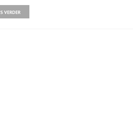
Ontdek
Uw
Droomwoning
ES VERDER