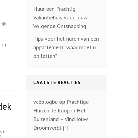
Huur een Prachtig
Vakantiehuis voor Jouw
rijk
,
Volgende Ontsnapping
Tips voor het huren van een
 in
appartement: waar moet u
op letten?
LAATSTE REACTIES
vcbblogbe
op
Prachtige
dek
Huizen Te Koop in Het
Buitenland – Vind Jouw
Droomverblijf!
s te
n
,