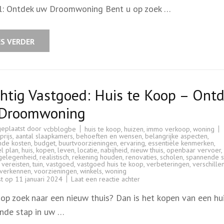
Koop
l: Ontdek uw Droomwoning Bent u op zoek …
in
Groene
Omgeving
van
Koersel
ES VERDER
htig Vastgoed: Huis te Koop – Ont
Droomwoning
geplaatst door
huis te koop
,
huizen
,
immo verkoop
,
woning
vcbblogbe
rijs
,
aantal slaapkamers
,
behoeften en wensen
,
belangrijke aspecten
,
nde kosten
,
budget
,
buurtvoorzieningen
,
ervaring
,
essentiële kenmerken
,
el plan
,
huis
,
kopen
,
leven
,
locatie
,
nabijheid
,
nieuw thuis
,
openbaar vervoer
,
gelegenheid
,
realistisch
,
rekening houden
,
renovaties
,
scholen
,
spannende s
 vereisten
,
tuin
,
vastgoed
,
vastgoed huis te koop
,
verbeteringen
,
verschille
 verkennen
,
voorzieningen
,
winkels
,
woning
op
st op
11 januari 2024
Laat een reactie achter
Prachtig
Vastgoed:
 op zoek naar een nieuw thuis? Dan is het kopen van een hu
Huis
te
nde stap in uw …
Koop
–