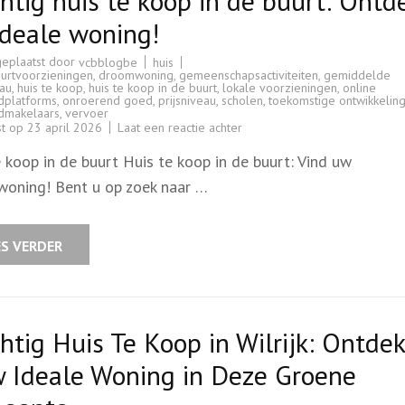
htig huis te koop in de buurt: Ontd
ideale woning!
geplaatst door
huis
vcbblogbe
urtvoorzieningen
,
droomwoning
,
gemeenschapsactiviteiten
,
gemiddelde
eau
,
huis te koop
,
huis te koop in de buurt
,
lokale voorzieningen
,
online
dplatforms
,
onroerend goed
,
prijsniveau
,
scholen
,
toekomstige ontwikkelin
dmakelaars
,
vervoer
op
st op
23 april 2026
Laat een reactie achter
Prachtig
huis
 koop in de buurt Huis te koop in de buurt: Vind uw
te
koop
oning! Bent u op zoek naar …
in
de
buurt:
Ontdek
uw
ES VERDER
ideale
woning!
htig Huis Te Koop in Wilrijk: Ontdek
w Ideale Woning in Deze Groene