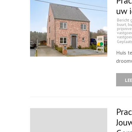
Prac
uw 
Bericht 
buurt
,
bu
prijsniv
vastgoe
vastgoe
Geplaat
Huis te
droomw
LE
Prac
Jou