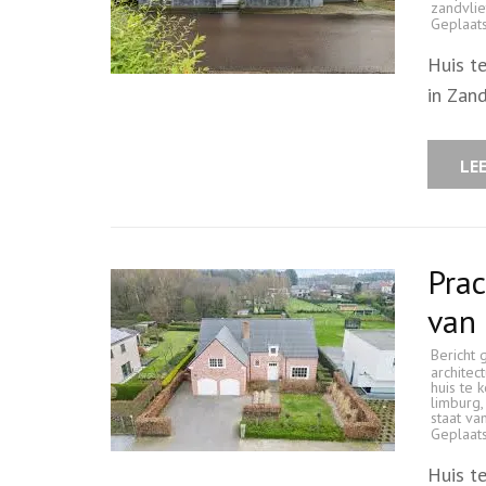
zandvlie
Geplaat
Huis t
in Zan
LE
Prac
van 
Bericht 
architect
huis te 
limburg
staat v
Geplaat
Huis t