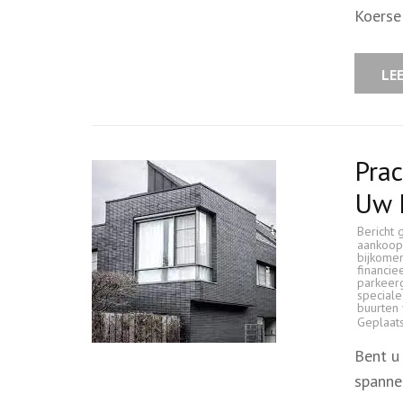
Koerse
LE
Prac
Uw 
Bericht 
aankoopp
bijkome
financie
parkeer
speciale
buurten
Geplaat
Bent u
spanne