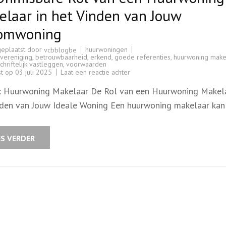
laar in het Vinden van Jouw
omwoning
geplaatst door
huurwoningen
vcbblogbe
vereniging
,
betrouwbaarheid
,
erkend
,
goede referenties
,
huurwoning make
chriftelijk vastleggen
,
voorwaarden
op
st op
03 juli 2025
Laat een reactie achter
De
Onmisbare
l: Huurwoning Makelaar De Rol van een Huurwoning Makela
Rol
van
nden van Jouw Ideale Woning Een huurwoning makelaar ka
een
Huurwoning
Makelaar
in
het
ES VERDER
Vinden
van
Jouw
Droomwoning