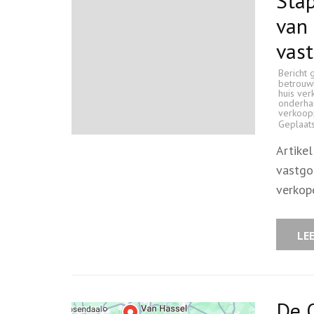
Stap
van 
vas
Bericht 
betrouw
huis ve
onderha
verkoop
Geplaat
Artike
vastgo
verkop
LE
De 