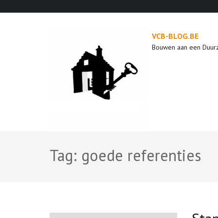
Ga
naar
inhoud
VCB-BLOG.BE
(druk
Bouwen aan een Duur
op
enter)
Tag:
goede referenties