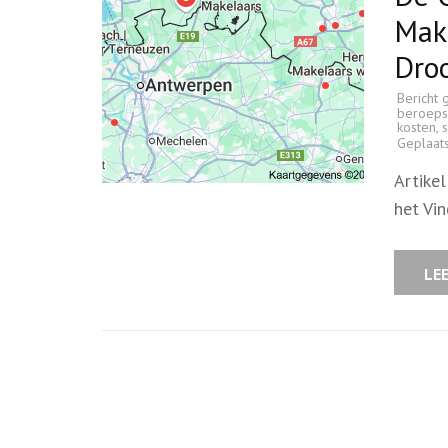
Make
Dro
Bericht 
beroeps
kosten
,
s
Geplaat
Artike
het Vi
LE