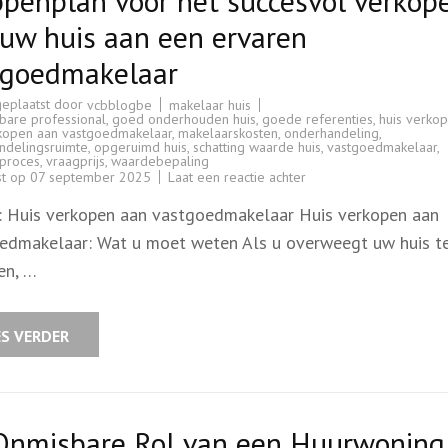
penplan voor het succesvol verkop
uw huis aan een ervaren
tgoedmakelaar
geplaatst door
makelaar huis
vcbblogbe
bare professional
,
goed onderhouden huis
,
goede referenties
,
huis verko
rkopen aan vastgoedmakelaar
,
makelaarskosten
,
onderhandeling
,
ndelingsruimte
,
opgeruimd huis
,
schatting waarde huis
,
vastgoedmakelaar
,
proces
,
vraagprijs
,
waardebepaling
op
st op
07 september 2025
Laat een reactie achter
Stappenplan
voor
l: Huis verkopen aan vastgoedmakelaar Huis verkopen aan
het
succesvol
edmakelaar: Wat u moet weten Als u overweegt uw huis t
verkopen
van
en, …
uw
huis
aan
een
ervaren
ES VERDER
vastgoedmakelaar
Onmisbare Rol van een Huurwoning