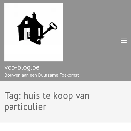
Ga
naar
inhoud
(druk
op
enter)
vcb-blog.be
Bouwen aan een Duurzame Toekomst
Tag:
huis te koop van
particulier