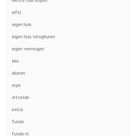
eerste huis kopen
eifel
eigen huis
eigen huis terughuren
eigen vermogen
eke
ekeren
erpe
ertvelde
extra
funda
funda nl