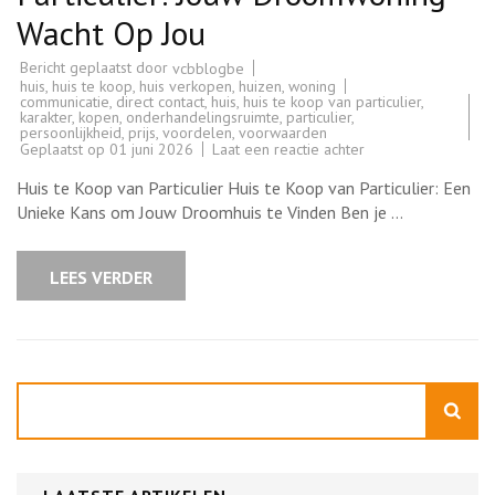
Wacht Op Jou
Bericht geplaatst door
vcbblogbe
huis
,
huis te koop
,
huis verkopen
,
huizen
,
woning
communicatie
,
direct contact
,
huis
,
huis te koop van particulier
,
karakter
,
kopen
,
onderhandelingsruimte
,
particulier
,
persoonlijkheid
,
prijs
,
voordelen
,
voorwaarden
op
Geplaatst op
01 juni 2026
Laat een reactie achter
Uniek
Huis
Huis te Koop van Particulier Huis te Koop van Particulier: Een
te
Koop
Unieke Kans om Jouw Droomhuis te Vinden Ben je …
van
Particulier:
Jouw
Droomwoning
LEES VERDER
Wacht
Op
Jou
Zoeken