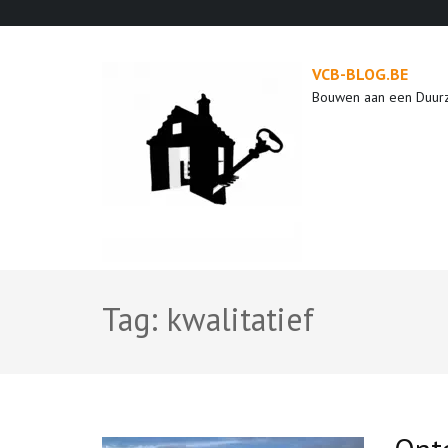
Ga
naar
inhoud
VCB-BLOG.BE
(druk
Bouwen aan een Duur
op
enter)
Tag:
kwalitatief