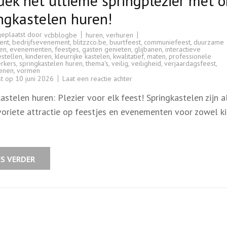
ek het ultieme springplezier met 
ngkastelen huren!
geplaatst door
huren
,
verhuren
vcbblogbe
ent
,
bedrijfsevenement
,
blitzzco.be
,
buurtfeest
,
communiefeest
,
duurzame
len
,
evenementen
,
feestjes
,
gasten genieten
,
glijbanen
,
interactieve
stellen
,
kinderen
,
kleurrijke kastelen
,
kwalitatief
,
maten
,
professionele
rkers
,
springkastelen huren
,
thema's
,
veilig
,
veiligheid
,
verjaardagsfeest
,
enen
,
vormen
op
st op
10 juni 2026
Laat een reactie achter
Ontdek
het
astelen huren: Plezier voor elk feest! Springkastelen zijn a
ultieme
springplezier
voriete attractie op feestjes en evenementen voor zowel k
met
onze
springkastelen
huren!
ES VERDER