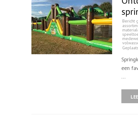
Ontd
spri
Bericht 
assortim
materia
speeltoe
medewe
volwass
Geplaat
Springk
een fa
…
LE