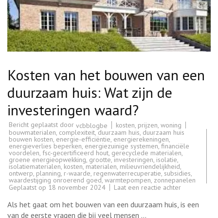
Kosten van het bouwen van een
duurzaam huis: Wat zijn de
investeringen waard?
Bericht geplaatst door
kosten
,
prijzen
,
woning
vcbblogbe
bouwmaterialen
,
complexiteit
,
duurzaam huis
,
duurzaam huis
bouwen kosten
,
energie-efficiëntie
,
energierekeningen
,
energieverlies beperken
,
energiezuinige systemen
,
financiële
voordelen
,
fsc-gecertificeerd hout
,
gerecyclede materialen
,
groene energieopwekking
,
grootte
,
investeringen
,
isolatie
,
isolatiematerialen
,
kosten
,
materialen
,
milieuvriendelijkheid
,
ontwerp
,
planning
,
r-waarde
,
regenwaterrecuperatie
,
subsidies
,
waardestijging onroerend goed
,
warmtepompen
,
zonnepanelen
op
Geplaatst op
18 november 2024
Laat een reactie achter
Kosten
van
Als het gaat om het bouwen van een duurzaam huis, is een
het
bouwen
van de eerste vragen die bij veel mensen …