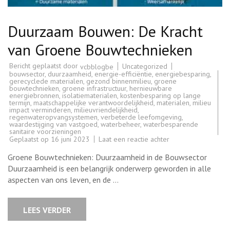
Duurzaam Bouwen: De Kracht
van Groene Bouwtechnieken
Bericht geplaatst door
Uncategorized
vcbblogbe
bouwsector
,
duurzaamheid
,
energie-efficiëntie
,
energiebesparing
,
gerecyclede materialen
,
gezond binnenmilieu
,
groene
bouwtechnieken
,
groene infrastructuur
,
hernieuwbare
energiebronnen
,
isolatiematerialen
,
kostenbesparing op lange
termijn
,
maatschappelijke verantwoordelijkheid
,
materialen
,
milieu
impact verminderen
,
milieuvriendelijkheid
,
regenwateropvangsystemen
,
verbeterde leefomgeving
,
waardestijging van vastgoed
,
waterbeheer
,
waterbesparende
sanitaire voorzieningen
op
Geplaatst op
16 juni 2023
Laat een reactie achter
Duurzaam
Bouwen:
Groene Bouwtechnieken: Duurzaamheid in de Bouwsector
De
Kracht
Duurzaamheid is een belangrijk onderwerp geworden in alle
van
aspecten van ons leven, en de …
Groene
Bouwtechnieken
LEES VERDER