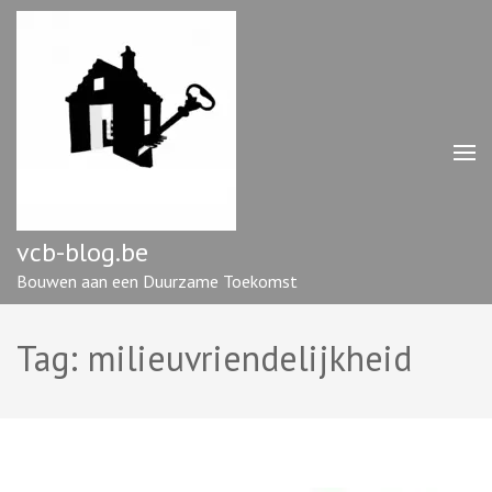
Ga
naar
inhoud
(druk
op
enter)
vcb-blog.be
Bouwen aan een Duurzame Toekomst
Tag:
milieuvriendelijkheid