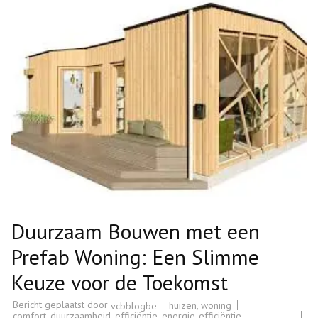
Duurzaam Bouwen met een
Prefab Woning: Een Slimme
Keuze voor de Toekomst
Bericht geplaatst door
huizen
,
woning
vcbblogbe
comfort
,
duurzaamheid
,
efficiëntie
,
energie-efficiëntie
,