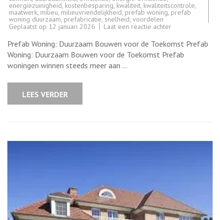
energiezuinigheid
,
kostenbesparing
,
kwaliteit
,
kwaliteitscontrole
,
maatwerk
,
milieu
,
milieuvriendelijkheid
,
prefab woning
,
prefab
woning duurzaam
,
prefabricatie
,
snelheid
,
voordelen
op
Geplaatst op
12 januari 2026
Laat een reactie achter
Duurzaam
Bouwen
Prefab Woning: Duurzaam Bouwen voor de Toekomst Prefab
met
een
Woning: Duurzaam Bouwen voor de Toekomst Prefab
Prefab
woningen winnen steeds meer aan …
Woning:
Een
Slimme
Keuze
LEES VERDER
voor
de
Toekomst