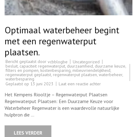
Optimaal waterbeheer begint
met een regenwaterput
plaatsen.
Bericht geplaatst door
Uncategorized
vcbblogbe
besluit
,
capaciteit regenwaterput
,
duurzaamheid
,
duurzame keuze
,
filters en pompen
,
kostenbesparing
,
milieuvriendelijkheid
,
regenwaterput geplaatst
,
regenwaterput plaatsen
,
waterbeheer
,
waterbesparing
op
Geplaatst op
13 juni 2023
Laat een reactie achter
Optimaal
waterbeheer
Het Kempens Riooltje – Regenwaterput Plaatsen
begint
met
Regenwaterput Plaatsen: Een Duurzame Keuze voor
een
Waterbeheer Regenwater is een waardevolle natuurlijke
regenwaterput
plaatsen.
hulpbron die …
LEES VERDER