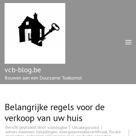
Ga
naar
inhoud
(druk
op
enter)
vcb-blog.be
Bouwen aan een Duurzame Toekomst
Belangrijke regels voor de
verkoop van uw huis
Bericht geplaatst door
Uncategorized
vcbblogbe
advies inwinnen
,
belastingen
,
energieprestatiecertificaat
,
fiscale