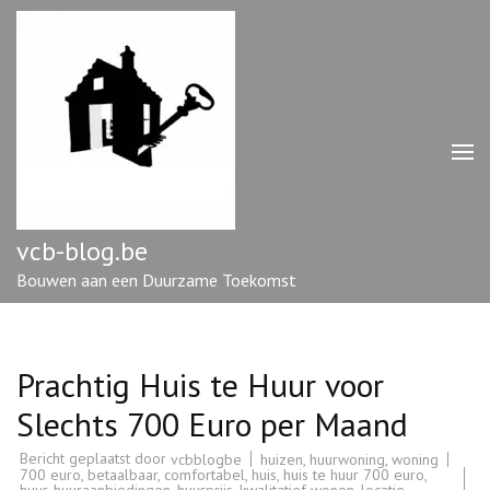
Ga
naar
inhoud
(druk
op
enter)
vcb-blog.be
Bouwen aan een Duurzame Toekomst
Prachtig Huis te Huur voor
Slechts 700 Euro per Maand
Bericht geplaatst door
huizen
,
huurwoning
,
woning
vcbblogbe
700 euro
,
betaalbaar
,
comfortabel
,
huis
,
huis te huur 700 euro
,