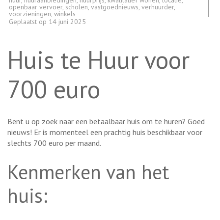
huur
,
huuraanbiedingen
,
huurprijs
,
kwalitatief wonen
,
locatie
,
openbaar vervoer
,
scholen
,
vastgoednieuws
,
verhuurder
,
voorzieningen
,
winkels
Geplaatst op
14 juni 2025
Huis te Huur voor
700 euro
Bent u op zoek naar een betaalbaar huis om te huren? Goed
nieuws! Er is momenteel een prachtig huis beschikbaar voor
slechts 700 euro per maand.
Kenmerken van het
huis: