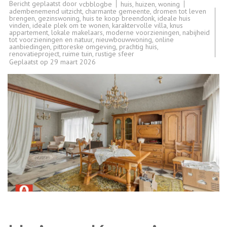
Bericht geplaatst door
huis
,
huizen
,
woning
vcbblogbe
adembenemend uitzicht
,
charmante gemeente
,
dromen tot leven
brengen
,
gezinswoning
,
huis te koop breendonk
,
ideale huis
vinden
,
ideale plek om te wonen
,
karaktervolle villa
,
knus
appartement
,
lokale makelaars
,
moderne voorzieningen
,
nabijheid
tot voorzieningen en natuur
,
nieuwbouwwoning
,
online
aanbiedingen
,
pittoreske omgeving
,
prachtig huis
,
renovatieproject
,
ruime tuin
,
rustige sfeer
Geplaatst op
29 maart 2026