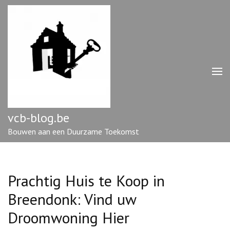
Ga
naar
inhoud
(druk
op
enter)
vcb-blog.be
Bouwen aan een Duurzame Toekomst
Prachtig Huis te Koop in
Breendonk: Vind uw
Droomwoning Hier