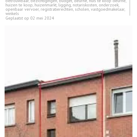
betrouwbaar
,
bezichtigingen
,
budget
,
deurne
,
huis te koop deurne
,
huizen te koop
,
huizenmarkt
,
ligging
,
notariskosten
,
onderzoek
,
openbaar vervoer
,
registratierechten
,
scholen
,
vastgoedmakelaar
,
winkels
Geplaatst op
02 mei 2024