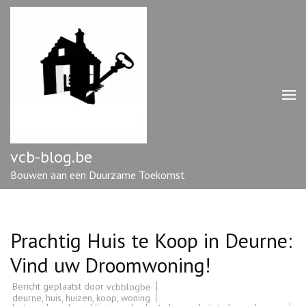
Ga
naar
inhoud
(druk
op
enter)
vcb-blog.be
Bouwen aan een Duurzame Toekomst
Prachtig Huis te Koop in Deurne:
Vind uw Droomwoning!
Bericht geplaatst door
vcbblogbe
deurne
,
huis
,
huizen
,
koop
,
woning