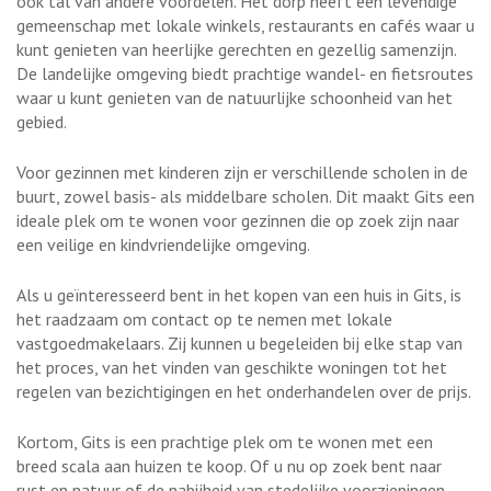
ook tal van andere voordelen. Het dorp heeft een levendige
gemeenschap met lokale winkels, restaurants en cafés waar u
kunt genieten van heerlijke gerechten en gezellig samenzijn.
De landelijke omgeving biedt prachtige wandel- en fietsroutes
waar u kunt genieten van de natuurlijke schoonheid van het
gebied.
Voor gezinnen met kinderen zijn er verschillende scholen in de
buurt, zowel basis- als middelbare scholen. Dit maakt Gits een
ideale plek om te wonen voor gezinnen die op zoek zijn naar
een veilige en kindvriendelijke omgeving.
Als u geïnteresseerd bent in het kopen van een huis in Gits, is
het raadzaam om contact op te nemen met lokale
vastgoedmakelaars. Zij kunnen u begeleiden bij elke stap van
het proces, van het vinden van geschikte woningen tot het
regelen van bezichtigingen en het onderhandelen over de prijs.
Kortom, Gits is een prachtige plek om te wonen met een
breed scala aan huizen te koop. Of u nu op zoek bent naar
rust en natuur of de nabijheid van stedelijke voorzieningen,