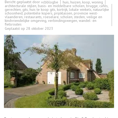
Bericht geplaatst door
huis
,
huizen
,
koop
,
woning
vcbblogbe
architecturale stijlen
,
basis- en middelbare scholen
,
brugge
,
cafés
,
gerechten
,
gits
,
huis te koop gits
,
kortrijk
,
lokale winkels
,
natuurlijke
schoonheid
,
potentiële kopers
,
prijsklassen
,
provincie west-
vlaanderen
,
restaurants
,
roeselare
,
scholen
,
steden
,
veilige en
kindvriendelijke omgeving
,
verbindingswegen
,
wandel- en
fietsroutes
Geplaatst op
28 oktober 2023