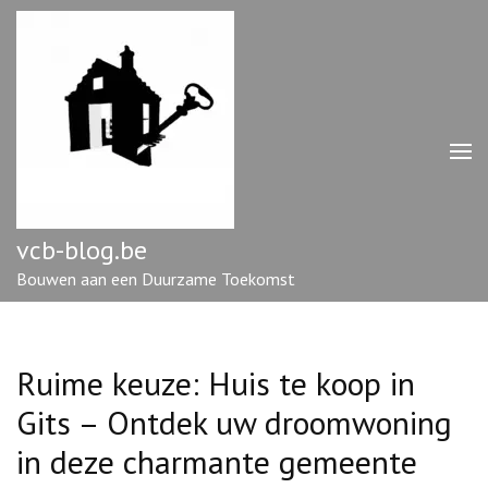
Ga
naar
inhoud
(druk
op
enter)
vcb-blog.be
Bouwen aan een Duurzame Toekomst
Ruime keuze: Huis te koop in
Gits – Ontdek uw droomwoning
in deze charmante gemeente