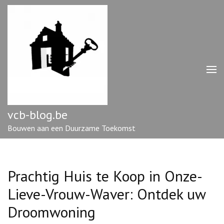
Ga
naar
inhoud
(druk
op
enter)
vcb-blog.be
Bouwen aan een Duurzame Toekomst
Prachtig Huis te Koop in Onze-
Lieve-Vrouw-Waver: Ontdek uw
Droomwoning