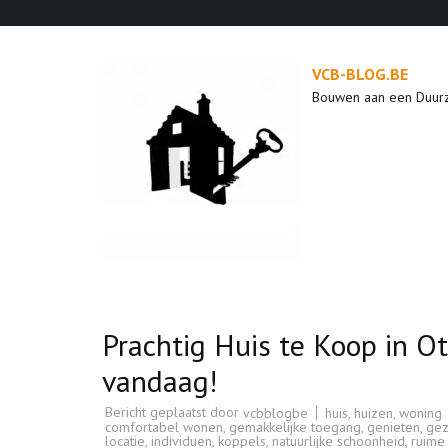
Ga
naar
inhoud
VCB-BLOG.BE
(druk
Bouwen aan een Duur
op
enter)
Prachtig Huis te Koop in
vandaag!
Bericht geplaatst door
huis
,
huizen
,
woning
vcbblogbe
comfortabel wonen
,
gemakkelijke toegang
,
genieten
,
gez
locatie
,
individuen
,
koppels
,
natuurlijke schoonheid
,
ruime