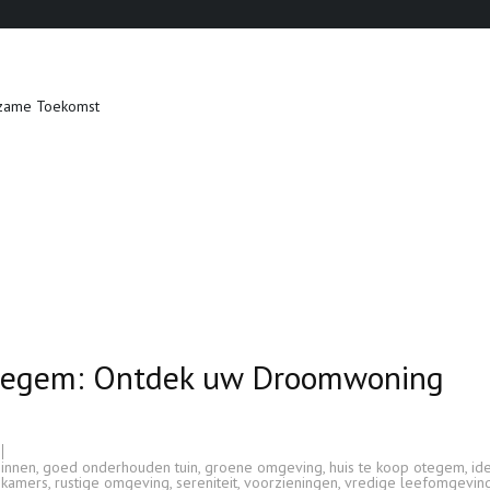
zame Toekomst
 Otegem: Ontdek uw Droomwoning
innen
,
goed onderhouden tuin
,
groene omgeving
,
huis te koop otegem
,
id
 kamers
,
rustige omgeving
,
sereniteit
,
voorzieningen
,
vredige leefomgevin