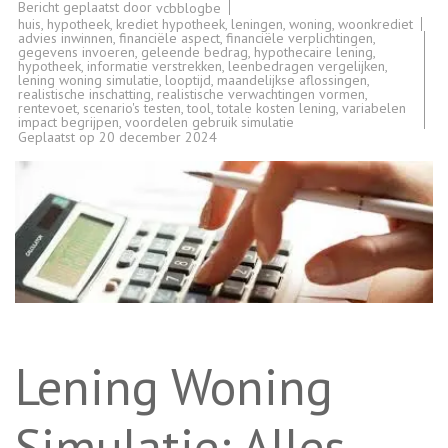
Bericht geplaatst door
vcbblogbe
huis
,
hypotheek
,
krediet hypotheek
,
leningen
,
woning
,
woonkrediet
advies inwinnen
,
financiële aspect
,
financiële verplichtingen
,
gegevens invoeren
,
geleende bedrag
,
hypothecaire lening
,
hypotheek
,
informatie verstrekken
,
leenbedragen vergelijken
,
lening woning simulatie
,
looptijd
,
maandelijkse aflossingen
,
realistische inschatting
,
realistische verwachtingen vormen
,
rentevoet
,
scenario's testen
,
tool
,
totale kosten lening
,
variabelen
impact begrijpen
,
voordelen gebruik simulatie
Geplaatst op
20 december 2024
Lening Woning
Simulatie: Alles