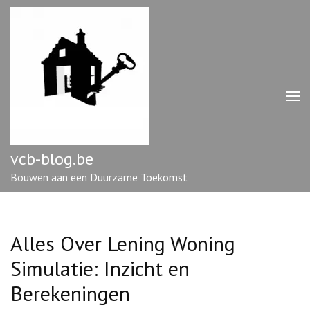
Ga
naar
inhoud
(druk
op
enter)
vcb-blog.be
Bouwen aan een Duurzame Toekomst
Alles Over Lening Woning
Simulatie: Inzicht en
Berekeningen