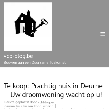
Ga
naar
inhoud
(druk
op
enter)
vcb-blog.be
Bouwen aan een Duurzame Toekomst
Te koop: Prachtig huis in Deurne
– Uw droomwoning wacht op u!
Bericht geplaatst door
vcbblogbe
deurne
,
huis
,
huizen
,
koop
,
woning