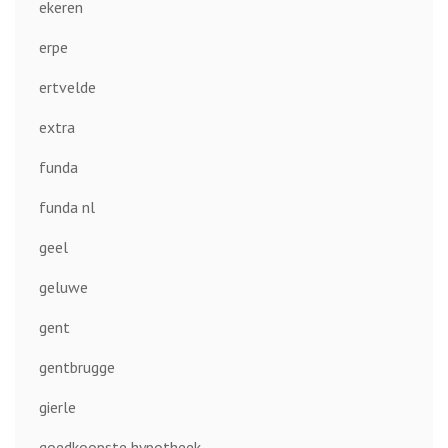
ekeren
erpe
ertvelde
extra
funda
funda nl
geel
geluwe
gent
gentbrugge
gierle
goedkoopste hypotheek