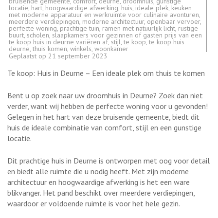
bruisende gemeente
,
comfort
,
deurne
,
droomhuis
,
gunstige
locatie
,
hart
,
hoogwaardige afwerking
,
huis
,
ideale plek
,
keuken
met moderne apparatuur en werkruimte voor culinaire avonturen
,
meerdere verdiepingen
,
moderne architectuur
,
openbaar vervoer
,
perfecte woning
,
prachtige tuin
,
ramen met natuurlijk licht
,
rustige
buurt
,
scholen
,
slaapkamers voor gezinnen of gasten prijs van een
te koop huis in deurne variëren af
,
stijl
,
te koop
,
te koop huis
deurne
,
thuis komen
,
winkels
,
woonkamer
Geplaatst op
21 september 2023
Te koop: Huis in Deurne – Een ideale plek om thuis te komen
Bent u op zoek naar uw droomhuis in Deurne? Zoek dan niet
verder, want wij hebben de perfecte woning voor u gevonden!
Gelegen in het hart van deze bruisende gemeente, biedt dit
huis de ideale combinatie van comfort, stijl en een gunstige
locatie.
Dit prachtige huis in Deurne is ontworpen met oog voor detail
en biedt alle ruimte die u nodig heeft. Met zijn moderne
architectuur en hoogwaardige afwerking is het een ware
blikvanger. Het pand beschikt over meerdere verdiepingen,
waardoor er voldoende ruimte is voor het hele gezin.