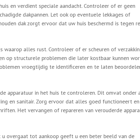
huis en verdient speciale aandacht. Controleer of er geen
eschadigde dakpannen. Let ook op eventuele lekkages of
houden dak zorgt ervoor dat uw huis beschermd is tegen r
 waarop alles rust. Controleer of er scheuren of verzakki
zen op structurele problemen die later kostbaar kunnen wo
roblemen vroegtijdig te identificeren en te laten beoordel
de apparatuur in het huis te controleren. Dit omvat onder 
ing en sanitair. Zorg ervoor dat alles goed functioneert en
hriften. Het vervangen of repareren van verouderde appara
t u overgaat tot aankoop geeft u een beter beeld van de