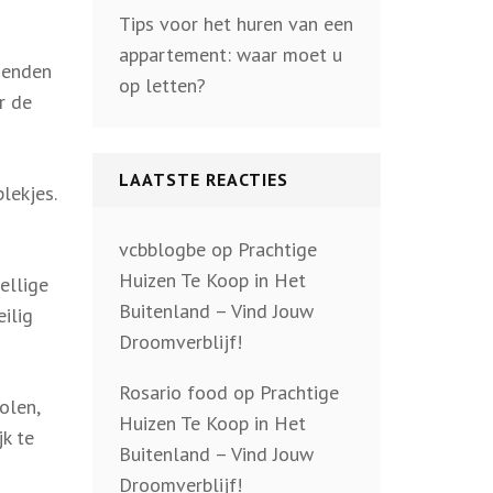
Tips voor het huren van een
appartement: waar moet u
ienden
op letten?
r de
LAATSTE REACTIES
lekjes.
vcbblogbe
op
Prachtige
Huizen Te Koop in Het
ellige
Buitenland – Vind Jouw
ilig
Droomverblijf!
Rosario food
op
Prachtige
olen,
Huizen Te Koop in Het
k te
Buitenland – Vind Jouw
Droomverblijf!