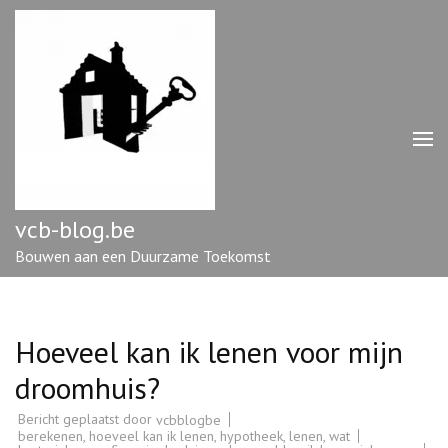
Ga
naar
inhoud
(druk
op
enter)
vcb-blog.be
Bouwen aan een Duurzame Toekomst
Hoeveel kan ik lenen voor mijn
droomhuis?
Bericht geplaatst door
vcbblogbe
berekenen
,
hoeveel kan ik lenen
,
hypotheek
,
lenen
,
wat