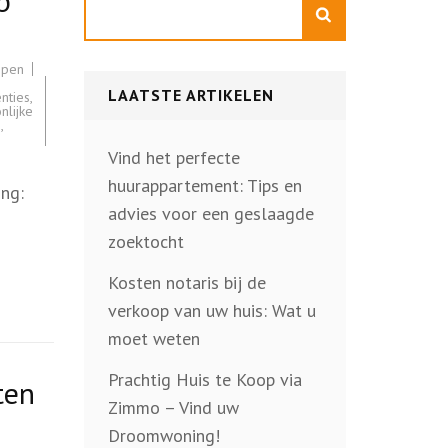
p
Zoeken
open
LAATSTE ARTIKELEN
nties
,
nlijke
n
,
Vind het perfecte
huurappartement: Tips en
ing:
advies voor een geslaagde
zoektocht
Kosten notaris bij de
verkoop van uw huis: Wat u
moet weten
Prachtig Huis te Koop via
ten
Zimmo – Vind uw
Droomwoning!