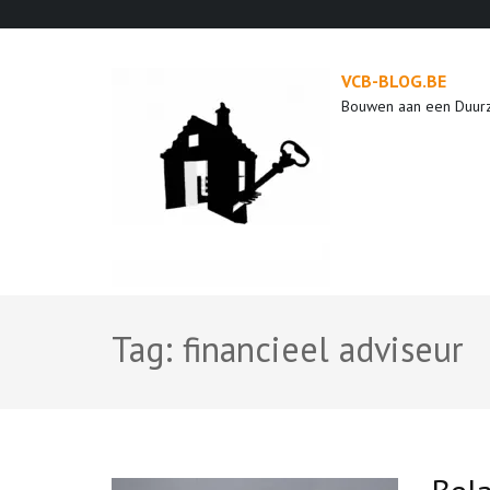
Ga
naar
inhoud
VCB-BLOG.BE
(druk
Bouwen aan een Duur
op
enter)
Tag:
financieel adviseur