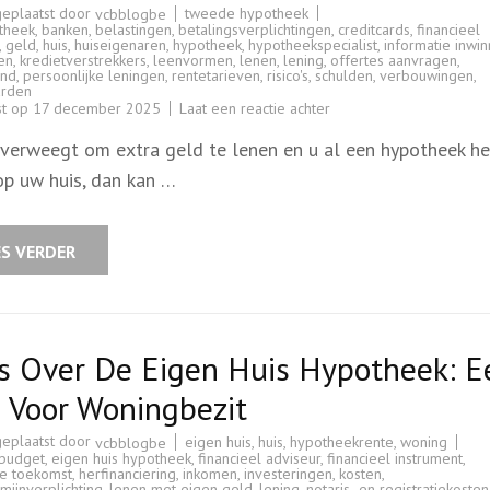
geplaatst door
tweede hypotheek
vcbblogbe
theek
,
banken
,
belastingen
,
betalingsverplichtingen
,
creditcards
,
financieel
,
geld
,
huis
,
huiseigenaren
,
hypotheek
,
hypotheekspecialist
,
informatie inwi
en
,
kredietverstrekkers
,
leenvormen
,
lenen
,
lening
,
offertes aanvragen
,
and
,
persoonlijke leningen
,
rentetarieven
,
risico's
,
schulden
,
verbouwingen
,
rden
op
st op
17 december 2025
Laat een reactie achter
Alles
wat
overweegt om extra geld te lenen en u al een hypotheek he
u
moet
op uw huis, dan kan …
weten
over
het
afsluiten
van
ES VERDER
een
2e
hypotheek
es Over De Eigen Huis Hypotheek: E
 Voor Woningbezit
geplaatst door
eigen huis
,
huis
,
hypotheekrente
,
woning
vcbblogbe
budget
,
eigen huis hypotheek
,
financieel adviseur
,
financieel instrument
,
le toekomst
,
herfinanciering
,
inkomen
,
investeringen
,
kosten
,
mijnverplichting
,
lenen met eigen geld
,
lening
,
notaris- en registratiekosten