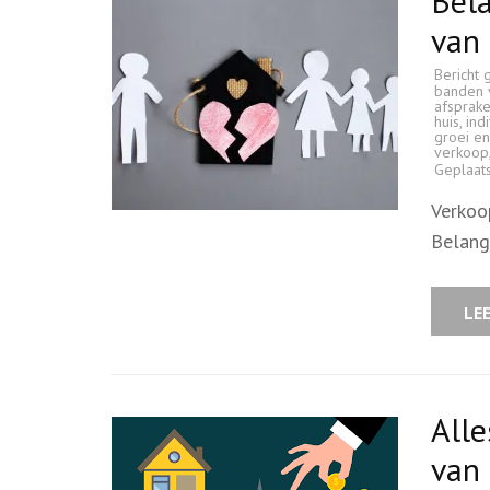
Bela
van 
Bericht 
banden 
afsprak
huis
,
ind
groei e
verkoop
Geplaat
Verkoop
Belang
LE
Alle
van