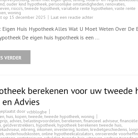
and
,
ouder kind hypotheek
,
persoonlijke omstandigheden
,
renovaties
,
ieven
,
risico's
,
tweede hypotheek
,
variabele rente hypotheken
,
vaste rente
ken
,
woning
op
st op
15 december 2025
Laat een reactie achter
Alles
Over
l: Eigen Huis Hypotheek Alles Wat U Moet Weten Over De 
De
Eigen
ypotheek De eigen huis hypotheek is een …
Huis
Hypotheek:
Een
Gids
Voor
ES VERDER
Woningbezit
otheek berekenen voor uw tweede h
 en Advies
geplaatst door
vcbblogbe
en
,
huis
,
kopen
,
tweede
,
tweede hypotheek
,
woning
rijs
,
advies
,
belastingvoordelen
,
berekenen
,
financieel adviseur
,
financiële
n
,
geldverstrekkers
,
hypotheek
,
hypotheek berekenen tweede huis
,
ekadviseur
,
inbreng
,
inkomen
,
investering
,
kosten
,
kredietgeschiedenis
,
loopt
ek
,
onderhoudskosten
,
online hypotheekcalculators
,
onroerende voorheffi