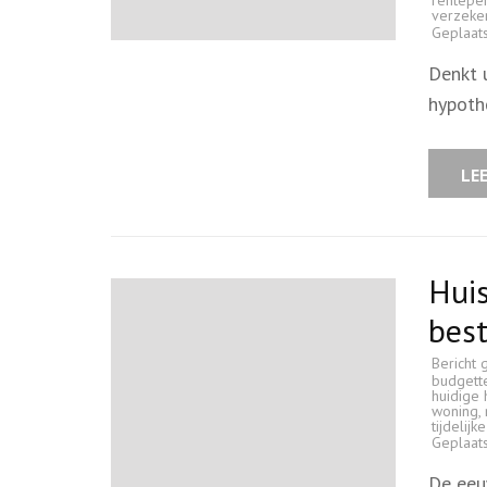
rentepe
verzeke
Geplaat
Denkt 
hypoth
LE
Huis
best
Bericht 
budgett
huidige 
woning
,
tijdeli
Geplaat
De eeu