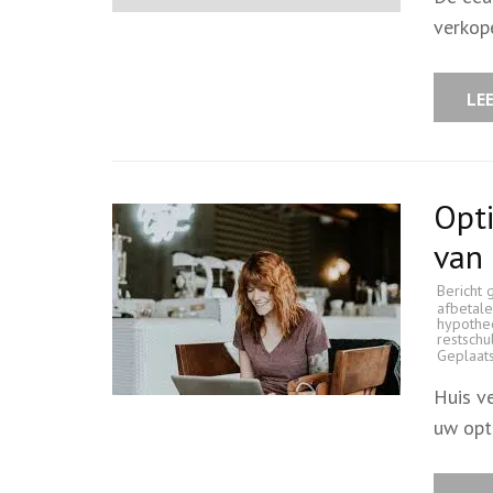
verkop
LE
Opti
van 
Bericht 
afbetal
hypothe
restschu
Geplaat
Huis v
uw opt