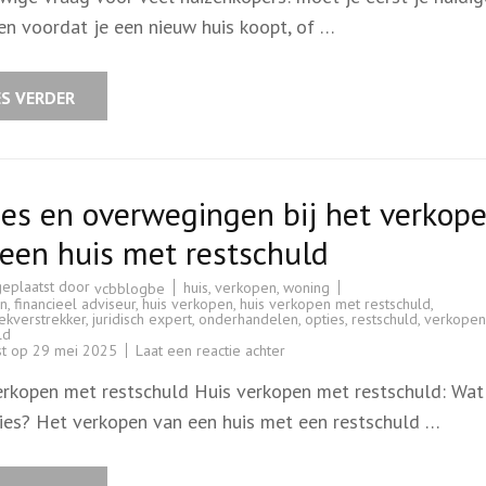
of
eerst
en voordat je een nieuw huis koopt, of …
kopen:
Wat
is
de
beste
ES VERDER
volgorde?
es en overwegingen bij het verkop
een huis met restschuld
geplaatst door
huis
,
verkopen
,
woning
vcbblogbe
en
,
financieel adviseur
,
huis verkopen
,
huis verkopen met restschuld
,
ekverstrekker
,
juridisch expert
,
onderhandelen
,
opties
,
restschuld
,
verkopen
ld
op
st op
29 mei 2025
Laat een reactie achter
Opties
en
erkopen met restschuld Huis verkopen met restschuld: Wat 
overwegingen
bij
ies? Het verkopen van een huis met een restschuld …
het
verkopen
van
een