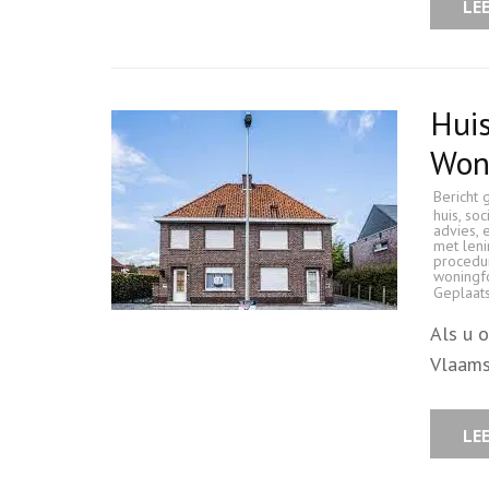
LE
Huis
Won
Bericht 
huis
,
soc
advies
,
met len
procedu
woningf
Geplaat
Als u 
Vlaams
LE