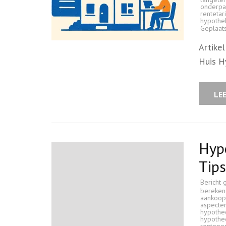
onderp
rentetar
hypothe
Geplaat
Artike
Huis H
LE
Hyp
Tips
Bericht 
bereken
aankoopp
aspecte
hypothe
hypothe