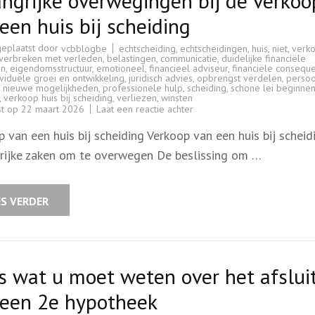
ngrijke overwegingen bij de verkoo
een huis bij scheiding
geplaatst door
echtscheiding
,
echtscheidingen
,
huis
,
niet
,
verk
vcbblogbe
verbreken met verleden
,
belastingen
,
communicatie
,
duidelijke financiële
en
,
eigendomsstructuur
,
emotioneel
,
financieel adviseur
,
financiële conseque
ividuele groei en ontwikkeling
,
juridisch advies
,
opbrengst verdelen
,
persoo
n nieuwe mogelijkheden
,
professionele hulp
,
scheiding
,
schone lei beginne
,
verkoop huis bij scheiding
,
verliezen
,
winsten
op
st op
22 maart 2026
Laat een reactie achter
Belangrijke
overwegingen
 van een huis bij scheiding Verkoop van een huis bij scheid
bij
de
rijke zaken om te overwegen De beslissing om …
verkoop
van
een
huis
bij
ES VERDER
scheiding
s wat u moet weten over het afslui
 een 2e hypotheek