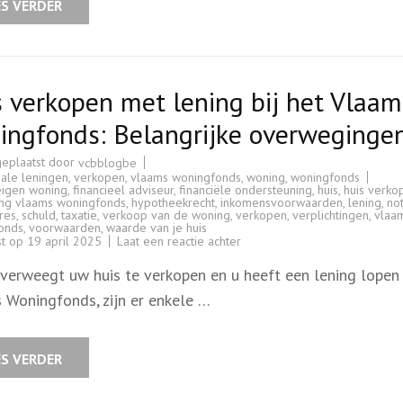
huis
ES VERDER
met
restschuld
 verkopen met lening bij het Vlaam
ingfonds: Belangrijke overweginge
geplaatst door
vcbblogbe
iale leningen
,
verkopen
,
vlaams woningfonds
,
woning
,
woningfonds
eigen woning
,
financieel adviseur
,
financiële ondersteuning
,
huis
,
huis verko
ing vlaams woningfonds
,
hypotheekrecht
,
inkomensvoorwaarden
,
lening
,
not
res
,
schuld
,
taxatie
,
verkoop van de woning
,
verkopen
,
verplichtingen
,
vlaa
onds
,
voorwaarden
,
waarde van je huis
op
st op
19 april 2025
Laat een reactie achter
Huis
verkopen
overweegt uw huis te verkopen en u heeft een lening lopen 
met
lening
 Woningfonds, zijn er enkele …
bij
het
Vlaams
Woningfonds:
Belangrijke
ES VERDER
overwegingen