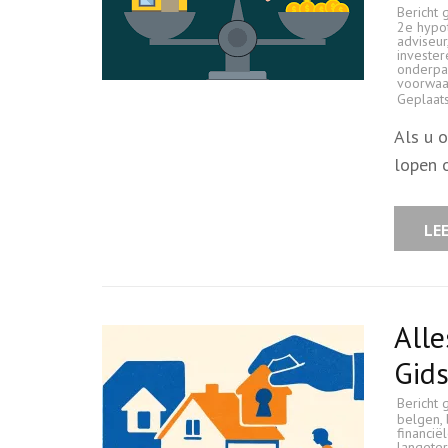
Bericht 
2e hypo
adviseur
invester
onderp
voorwaa
Geplaat
Als u 
lopen 
LE
All
Gids
Bericht 
belgen
,
financië
langeter