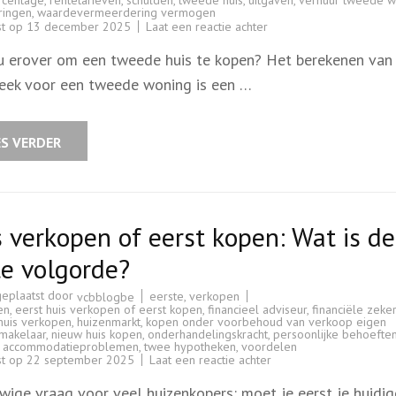
rcentage
,
rentetarieven
,
schulden
,
tweede huis
,
uitgaven
,
verhuur tweede w
ringen
,
waardevermeerdering vermogen
op
st op
13 december 2025
Laat een reactie achter
Hypotheek
berekenen
u erover om een tweede huis te kopen? Het berekenen van
voor
uw
eek voor een tweede woning is een …
tweede
huis:
Tips
en
Advies
ES VERDER
 verkopen of eerst kopen: Wat is de
e volgorde?
geplaatst door
eerste
,
verkopen
vcbblogbe
en
,
eerst huis verkopen of eerst kopen
,
financieel adviseur
,
financiële zeke
huis verkopen
,
huizenmarkt
,
kopen onder voorbehoud van verkoop eigen
makelaar
,
nieuw huis kopen
,
onderhandelingskracht
,
persoonlijke behoefte
jke accommodatieproblemen
,
twee hypotheken
,
voordelen
op
st op
22 september 2025
Laat een reactie achter
Huis
verkopen
wige vraag voor veel huizenkopers: moet je eerst je huidig