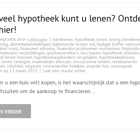
veel hypotheek kunt u lenen? Ontd
hier!
geplaatst door
berekenen
,
hypotheek
,
lenen
,
lening bereken
vcbblogbe
nodig
,
alimentatiebetalingen
,
bijkomende kosten not
,
budget
,
buffer opbou
abel voelt
,
financieel adviseur
,
financiële problemen voorkomen
,
financiële
financiële verplichtingen
,
geldverstrekkers
,
huis kopen
,
hypotheek afsluiten
ek lenen hoeveel
,
hypotheekaanbieders vergelijken
,
hypotheekadviseur
,
,
lenen
,
leningen
,
maandelijks aflossen
,
onvoorziene kosten
,
rentetarieven
ken
,
schulden
,
uitgaven
,
voorwaarden bekijken
,
waarde huis
,
woonquote
op
st op
21 maart 2025
Laat een reactie achter
Hoeveel
hypotheek
 u een huis wilt kopen, is het waarschijnlijk dat u een hyp
kunt
u
fsluiten om de aankoop te financieren. …
lenen?
Ontdek
het
hier!
ES VERDER