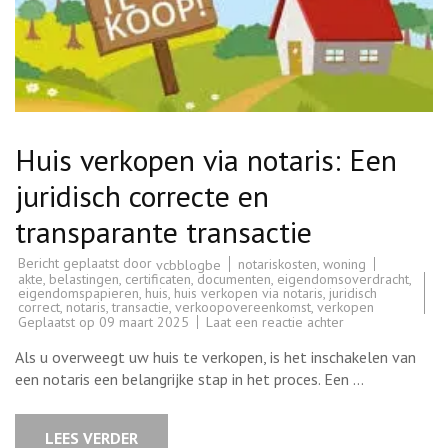
Huis verkopen via notaris: Een
juridisch correcte en
transparante transactie
Bericht geplaatst door
notariskosten
,
woning
vcbblogbe
akte
,
belastingen
,
certificaten
,
documenten
,
eigendomsoverdracht
,
eigendomspapieren
,
huis
,
huis verkopen via notaris
,
juridisch
correct
,
notaris
,
transactie
,
verkoopovereenkomst
,
verkopen
op
Geplaatst op
09 maart 2025
Laat een reactie achter
Huis
verkopen
Als u overweegt uw huis te verkopen, is het inschakelen van
via
notaris:
een notaris een belangrijke stap in het proces. Een …
Een
juridisch
correcte
en
LEES VERDER
transparante