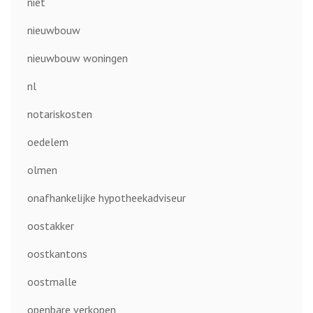
niet
nieuwbouw
nieuwbouw woningen
nl
notariskosten
oedelem
olmen
onafhankelijke hypotheekadviseur
oostakker
oostkantons
oostmalle
openbare verkopen