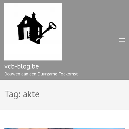
Ga
naar
inhoud
(druk
op
enter)
vcb-blog.be
Bouwen aan een Duurzame Toekomst
Tag:
akte