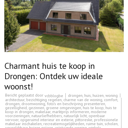
Charmant huis te koop in
Drongen: Ontdek uw ideale
woonst!
Bericht geplaatst door
drongen
,
huis
,
huizen
,
woning
vcbblogbe
architectuur
,
bezichtiging regelen
,
charme van de woning
,
comfort
,
drongen
,
droomwoning
,
foto's en beschrijving presenteren
,
gezelligheid
,
gezinnen
,
groene omgevingen
,
huis te koop
,
huis te
koop in drongen
,
makelaar
,
marktprijs informeren
,
moderne
voorzieningen
,
natuurliefhebbers
,
natuurlijk licht
,
openbaar
vervoer
,
opgeruimd interieur en exterie
,
pittoreske
,
professionele
makelaar inschakelen
,
recreatiemogelijkheden
,
ruime tuin
,
scholen
,
vergelijkbare huizen prijzen
,
vrijstaande woning
,
winkels