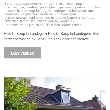
Bericht geplaatst door
huis
,
huise
,
koop
vcbblogbe
charmant huis
,
comfort
,
gezelligheid
,
gezinnen
,
groen en rust
,
huis
te koop
,
huis te koop landegem
,
landegem
,
lichte woonkamer
,
meerdere slaapkamers
,
moderne voorzieningen
,
parkeergelegenheid
,
prachtige tuin
,
ruime kamers
,
sfeervolle
uitstraling
,
uitgeruste keuken
,
woning
,
woonplek
op
Geplaatst op
25 juni 2024
Laat een reactie achter
Prachtig
Huis
Huis te Koop in Landegem Huis te Koop in Landegem: Een
te
Koop
Perfecte Woonplek Bent u op zoek naar een nieuwe …
in
Landegem:
Ontdek
uw
LEES VERDER
Droomwoning
vandaag!