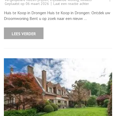
op
Geplaatst op
06 maart 2026
Laat een reactie achter
Charmant
huis
Huis te Koop in Drongen Huis te Koop in Drongen: Ontdek uw
te
koop
Droomwoning Bent u op zoek naar een nieuw …
in
Drongen:
Ontdek
uw
LEES VERDER
ideale
woonst!