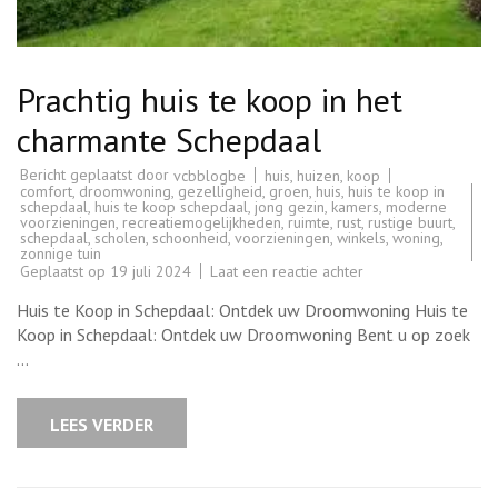
Prachtig huis te koop in het
charmante Schepdaal
Bericht geplaatst door
huis
,
huizen
,
koop
vcbblogbe
comfort
,
droomwoning
,
gezelligheid
,
groen
,
huis
,
huis te koop in
schepdaal
,
huis te koop schepdaal
,
jong gezin
,
kamers
,
moderne
voorzieningen
,
recreatiemogelijkheden
,
ruimte
,
rust
,
rustige buurt
,
schepdaal
,
scholen
,
schoonheid
,
voorzieningen
,
winkels
,
woning
,
zonnige tuin
op
Geplaatst op
19 juli 2024
Laat een reactie achter
Prachtig
huis
Huis te Koop in Schepdaal: Ontdek uw Droomwoning Huis te
te
koop
Koop in Schepdaal: Ontdek uw Droomwoning Bent u op zoek
in
…
het
charmante
Schepdaal
LEES VERDER