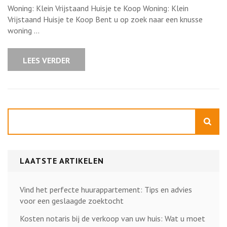
Vrijstaand
Woning: Klein Vrijstaand Huisje te Koop Woning: Klein
Huisje
te
Vrijstaand Huisje te Koop Bent u op zoek naar een knusse
Koop:
woning …
Ideale
Woning
in
een
LEES VERDER
Rustige
Omgeving
Zoeken
LAATSTE ARTIKELEN
Vind het perfecte huurappartement: Tips en advies
voor een geslaagde zoektocht
Kosten notaris bij de verkoop van uw huis: Wat u moet