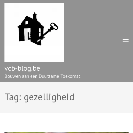
Ga
naar
inhoud
(druk
op
enter)
vcb-blog.be
Bouwen aan een Duurzame Toekomst
Tag:
gezelligheid