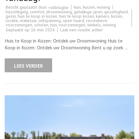
Bericht geplaatst door
huis
,
huizen
,
woning
vcbblogbe
bezichtiging
,
comfort
,
droomwoning
,
gelukkige jaren
,
gezelligheid
,
gezin
,
huis te koop in kozen
,
huis te koop kozen
,
kamers
,
kozen
,
locatie
,
makelaar
,
ontspanning
,
open haard
,
recreatieve
voorzieningen
,
scholen
,
tuin
,
voorzieningen
,
winkels
,
woning
op
Geplaatst op
16 mei 2026
Laat een reactie achter
Prachtig
Huis
Huis te Koop in Kozen: Ontdek uw Droomwoning Huis te
te
Koop
Koop in Kozen: Ontdek uw Droomwoning Bent u op zoek …
in
Kozen:
Ontdek
uw
LEES VERDER
Droomwoning
vandaag!