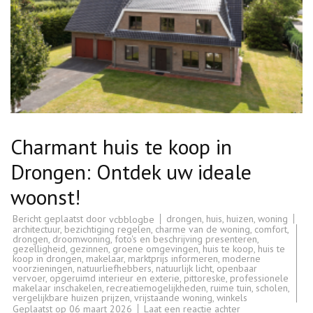
Charmant huis te koop in
Drongen: Ontdek uw ideale
woonst!
Bericht geplaatst door
drongen
,
huis
,
huizen
,
woning
vcbblogbe
architectuur
,
bezichtiging regelen
,
charme van de woning
,
comfort
,
drongen
,
droomwoning
,
foto's en beschrijving presenteren
,
gezelligheid
,
gezinnen
,
groene omgevingen
,
huis te koop
,
huis te
koop in drongen
,
makelaar
,
marktprijs informeren
,
moderne
voorzieningen
,
natuurliefhebbers
,
natuurlijk licht
,
openbaar
vervoer
,
opgeruimd interieur en exterie
,
pittoreske
,
professionele
makelaar inschakelen
,
recreatiemogelijkheden
,
ruime tuin
,
scholen
,
vergelijkbare huizen prijzen
,
vrijstaande woning
,
winkels
op
Geplaatst op
06 maart 2026
Laat een reactie achter