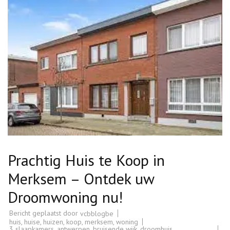
Prachtig Huis te Koop in
Merksem – Ontdek uw
Droomwoning nu!
Bericht geplaatst door
vcbblogbe
huis
,
huise
,
huizen
,
koop
,
merksem
,
woning
3 slaapkamers
,
antwerpen
,
bruisende wijk
,
droomhuis
,