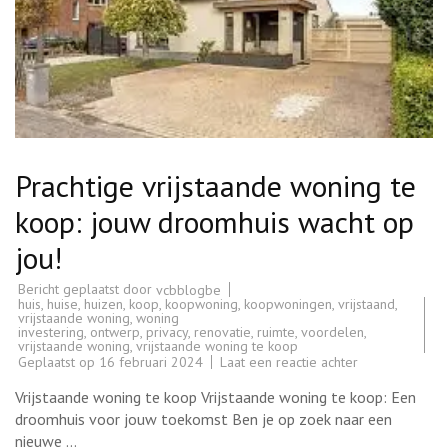
Prachtige vrijstaande woning te
koop: jouw droomhuis wacht op
jou!
Bericht geplaatst door
vcbblogbe
huis
,
huise
,
huizen
,
koop
,
koopwoning
,
koopwoningen
,
vrijstaand
,
vrijstaande woning
,
woning
investering
,
ontwerp
,
privacy
,
renovatie
,
ruimte
,
voordelen
,
vrijstaande woning
,
vrijstaande woning te koop
op
Geplaatst op
16 februari 2024
Laat een reactie achter
Prachtige
vrijstaande
Vrijstaande woning te koop Vrijstaande woning te koop: Een
woning
te
droomhuis voor jouw toekomst Ben je op zoek naar een
koop:
nieuwe …
jouw