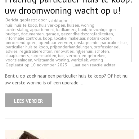
uw droomwoning wacht op u!
Bericht geplaatst door
vcbblogbe
huis
,
huis te koop
,
huis verkopen
,
huizen
,
woning
achterstallig
,
appartement
,
badkamers
,
bank
,
bezichtigingen
,
budget
,
documenten
,
garage
,
gezondheidszorgfaciliteiten
,
informatie controle
,
koop
,
locatie
,
makelaar
,
notariskosten
,
onroerend goed
,
openbaar vervoer
,
opslagruimte
,
particulier huis
,
particulier huis te koop
,
prijsonderhandelingen
,
professioneel
advies
,
registratierechten
,
renovaties
,
rijtjeshuis
,
scholen
,
slaapkamers
,
supermarkten
,
tuin
,
verborgen gebreken
,
voorzieningen
,
vrijstaande woning
,
werkplek
,
woning
op
Geplaatst op
10 november 2023
Laat een reactie achter
Prachtig
particulier
Bent u op zoek naar een particulier huis te koop? Of het nu
huis
te
uw eerste woning is of een upgrade …
koop:
uw
droomwonin
wacht
LEES VERDER
op
u!