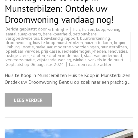
Munsterbilzen: Ontdek uw
Droomwoning vandaag nog!
Bericht geplaatst door
huis
,
huizen
,
koop
,
woning
vcbblogbe
aantal slaapkamers
,
bereikbaarheid
,
betrouwbare
vastgoedwebsites
,
bouwkundig rapport
,
buurtverkenning
,
droomwoning
,
huis te koop munsterbilzen
,
huizen te koop
,
ligging
,
limburg
,
locatie
,
makelaar
,
moderne voorzieningen
,
munsterbilzen
,
openbaar vervoer
,
prijsklasse
,
recreatiemogelijkheden
,
renovaties
,
rustige sfeer
,
scholen
,
scholen in de buurt
,
staat van onderhoud
,
verkeerssituatie
,
vrijstaande woning
,
winkels
,
winkels in de buurt
op
Geplaatst op
06 augustus 2024
Laat een reactie achter
Prachtig
Huis
Huis te Koop in Munsterbilzen Huis te Koop in Munsterbilzen:
te
Koop
Ontdek uw Droomwoning Bent u op zoek naar een prachtig …
in
Munsterbilzen:
Ontdek
uw
LEES VERDER
Droomwoning
vandaag
nog!