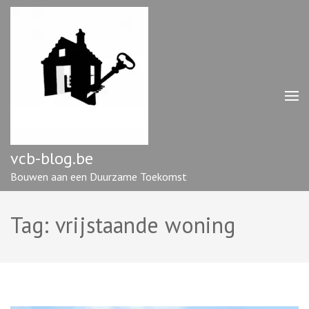
Ga
naar
inhoud
(druk
op
enter)
vcb-blog.be
Bouwen aan een Duurzame Toekomst
Tag:
vrijstaande woning