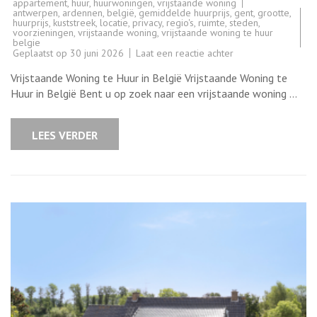
appartement
,
huur
,
huurwoningen
,
vrijstaande woning
antwerpen
,
ardennen
,
belgië
,
gemiddelde huurprijs
,
gent
,
grootte
,
huurprijs
,
kuststreek
,
locatie
,
privacy
,
regio's
,
ruimte
,
steden
,
voorzieningen
,
vrijstaande woning
,
vrijstaande woning te huur
belgie
op
Geplaatst op
30 juni 2026
Laat een reactie achter
Prachtige
Vrijstaande
Vrijstaande Woning te Huur in België Vrijstaande Woning te
Woning
te
Huur in België Bent u op zoek naar een vrijstaande woning …
Huur
in
België
LEES VERDER