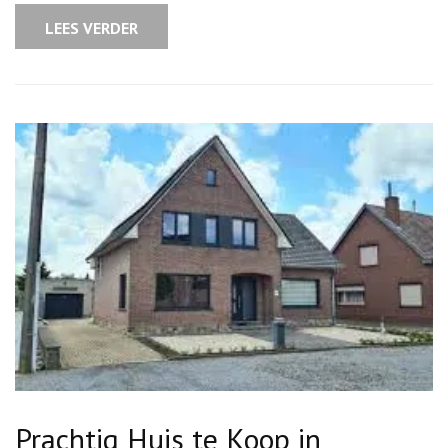
in
België
LEES VERDER
Prachtig Huis te Koop in