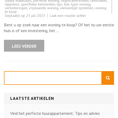
lokale makelaars
,
perfecte woning
,
registratierechten
,
renovaties
,
rijtjeshuis
,
specifieke kenmerken
,
tips
,
tuin
,
type woning
,
verbeteringen
,
vrijstaande woning
,
wensenlijst opstellen
,
woning
te koop
op
Geplaatst op
25 juli 2023
Laat een reactie achter
Prachtige
woning
Bent u op zoek naar een woning te koop? Of het nu uw eerste
te
koop:
huis is of een investering, het …
Ontdek
uw
droomhuis
vandaag
LEES VERDER
nog!
Zoeken
LAATSTE ARTIKELEN
Vind het perfecte huurappartement: Tips en advies