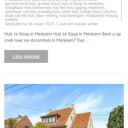
gerenoveerd huis
,
groene buurt
,
huis te koop in merksem
,
instapklaar huis
,
kenmerken van het huis
,
ligging
,
merksem
,
openbaar vervoer
,
prachtig huis
,
ruime tuin
,
rustige buurt
,
scholen
,
staat van het huis
,
type woning
,
voorzieningen
,
vrijstaande woning
,
winkels
op
Geplaatst op
16 maart 2024
Laat een reactie achter
Prachtig
Huis
Huis te Koop in Merksem Huis te Koop in Merksem Bent u op
te
Koop
zoek naar uw droomhuis in Merksem? Dan …
in
Merksem
–
Ontdek
LEES VERDER
uw
Droomwoning
nu!