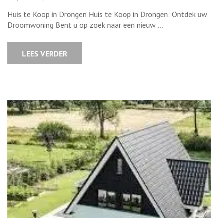
Charmant
huis
Huis te Koop in Drongen Huis te Koop in Drongen: Ontdek uw
te
koop
Droomwoning Bent u op zoek naar een nieuw …
in
Drongen:
Ontdek
uw
LEES VERDER
ideale
woonst!