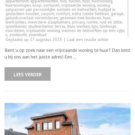
appartement
,
appartementen
,
huis
,
huizen
,
huur
,
huurwoning
,
huurwoningen
,
koop
,
verhuren
,
vrijstaande woning
,
woning
aanpassen aan persoonlijke wensen en behoeften
,
budget in
gedachten houden
,
carport
,
comfort
,
extra ruimte hebben
,
garage
,
geluidsoverlast verminderen
,
gezinnen met kinderen
,
huur
,
leefruimtes
,
meerdere slaapkamers
,
privacy
,
ruimte
,
rust en stilte
,
speelkamer
,
studeerkamer
,
terras
,
thuis werken
,
tips
,
tuinhuisje
,
voordelen
,
vrijstaande woning
,
wensen en behoeften op een rijtje
z
,
zoektocht
,
zwembad
op
Geplaatst op
17 augustus 2023
Laat een reactie achter
Ruime
vrijstaande
Bent u op zoek naar een vrijstaande woning te huur? Dan bent
woning
te
u bij ons aan het juiste adres! Een …
huur:
geniet
van
privacy
LEES VERDER
en
comfort!