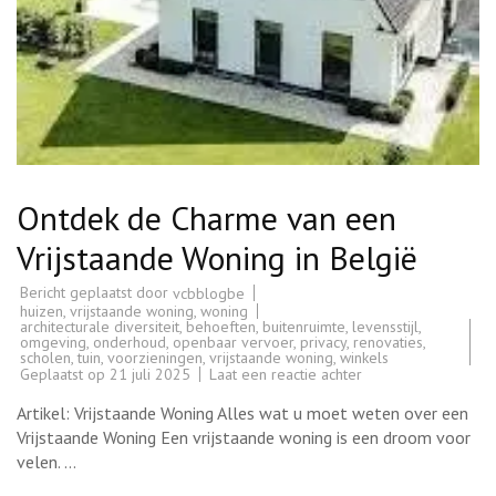
Ontdek de Charme van een
Vrijstaande Woning in België
Bericht geplaatst door
vcbblogbe
huizen
,
vrijstaande woning
,
woning
architecturale diversiteit
,
behoeften
,
buitenruimte
,
levensstijl
,
omgeving
,
onderhoud
,
openbaar vervoer
,
privacy
,
renovaties
,
scholen
,
tuin
,
voorzieningen
,
vrijstaande woning
,
winkels
op
Geplaatst op
21 juli 2025
Laat een reactie achter
Ontdek
de
Artikel: Vrijstaande Woning Alles wat u moet weten over een
Charme
van
Vrijstaande Woning Een vrijstaande woning is een droom voor
een
velen. …
Vrijstaande
Woning