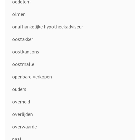
oedelem
olmen
onafhankelijke hypotheekadviseur
oostakker
oostkantons
oostmalle
openbare verkopen
ouders
overheid
overlijden
overwaarde
paal