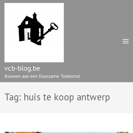
Ga
naar
inhoud
(druk
op
enter)
vcb-blog.be
Bouwen aan een Duurzame Toekomst
Tag:
huis te koop antwerp