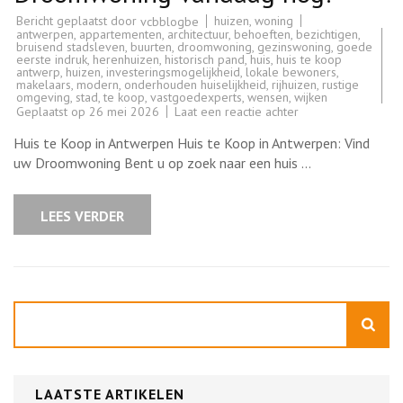
Bericht geplaatst door
huizen
,
woning
vcbblogbe
antwerpen
,
appartementen
,
architectuur
,
behoeften
,
bezichtigen
,
bruisend stadsleven
,
buurten
,
droomwoning
,
gezinswoning
,
goede
eerste indruk
,
herenhuizen
,
historisch pand
,
huis
,
huis te koop
antwerp
,
huizen
,
investeringsmogelijkheid
,
lokale bewoners
,
makelaars
,
modern
,
onderhouden huiselijkheid
,
rijhuizen
,
rustige
omgeving
,
stad
,
te koop
,
vastgoedexperts
,
wensen
,
wijken
op
Geplaatst op
26 mei 2026
Laat een reactie achter
Prachtig
Huis
Huis te Koop in Antwerpen Huis te Koop in Antwerpen: Vind
te
Koop
uw Droomwoning Bent u op zoek naar een huis …
in
Antwerpen:
Ontdek
uw
LEES VERDER
Droomwoning
vandaag
nog!
Zoeken
LAATSTE ARTIKELEN