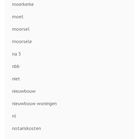
moerkerke
moet
moorsel
moorsele
na 3
nbb
niet
nieuwbouw
nieuwbouw woningen
nl
notariskosten