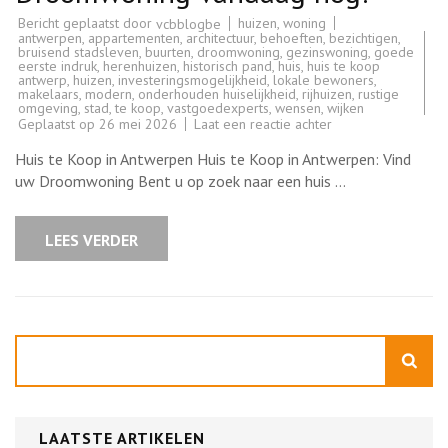
Bericht geplaatst door
huizen
,
woning
vcbblogbe
antwerpen
,
appartementen
,
architectuur
,
behoeften
,
bezichtigen
,
bruisend stadsleven
,
buurten
,
droomwoning
,
gezinswoning
,
goede
eerste indruk
,
herenhuizen
,
historisch pand
,
huis
,
huis te koop
antwerp
,
huizen
,
investeringsmogelijkheid
,
lokale bewoners
,
makelaars
,
modern
,
onderhouden huiselijkheid
,
rijhuizen
,
rustige
omgeving
,
stad
,
te koop
,
vastgoedexperts
,
wensen
,
wijken
op
Geplaatst op
26 mei 2026
Laat een reactie achter
Prachtig
Huis
Huis te Koop in Antwerpen Huis te Koop in Antwerpen: Vind
te
Koop
uw Droomwoning Bent u op zoek naar een huis …
in
Antwerpen:
Ontdek
uw
LEES VERDER
Droomwoning
vandaag
nog!
Zoeken
LAATSTE ARTIKELEN