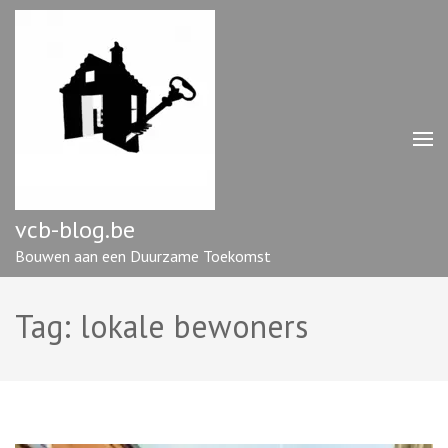
Ga
naar
inhoud
(druk
op
enter)
vcb-blog.be
Bouwen aan een Duurzame Toekomst
Tag:
lokale bewoners