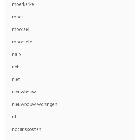
moerkerke
moet
moorsel
moorsele
na 3
nbb
niet
nieuwbouw
nieuwbouw woningen
nl
notariskosten