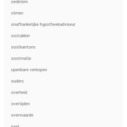
oedelem
olmen
onafhankelijke hypotheekadviseur
oostakker
oostkantons
oostmalle
openbare verkopen
ouders
overheid
overlijden
overwaarde
paal