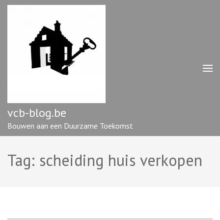
Ga
naar
inhoud
(druk
op
enter)
vcb-blog.be
Bouwen aan een Duurzame Toekomst
Tag:
scheiding huis verkopen