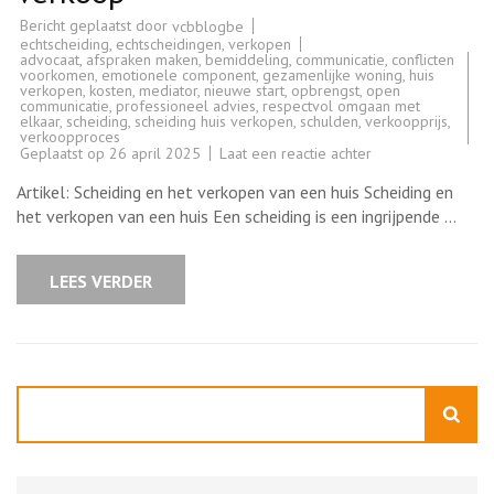
Bericht geplaatst door
vcbblogbe
echtscheiding
,
echtscheidingen
,
verkopen
advocaat
,
afspraken maken
,
bemiddeling
,
communicatie
,
conflicten
voorkomen
,
emotionele component
,
gezamenlijke woning
,
huis
verkopen
,
kosten
,
mediator
,
nieuwe start
,
opbrengst
,
open
communicatie
,
professioneel advies
,
respectvol omgaan met
elkaar
,
scheiding
,
scheiding huis verkopen
,
schulden
,
verkoopprijs
,
verkoopproces
op
Geplaatst op
26 april 2025
Laat een reactie achter
Huis
verkopen
Artikel: Scheiding en het verkopen van een huis Scheiding en
bij
scheiding:
het verkopen van een huis Een scheiding is een ingrijpende …
Tips
en
advies
voor
LEES VERDER
een
vlotte
verkoop
Zoeken