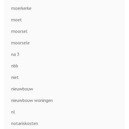
moerkerke
moet
moorsel
moorsele
na 3
nbb
niet
nieuwbouw
nieuwbouw woningen
nl
notariskosten