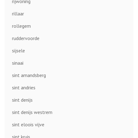
rijwoning
rillaar
rollegem
ruddervoorde
sijsele
sinaai
sint amandsberg
sint andries
sint denijs
sint denijs westrem
sint eloois vijve
sint kruis