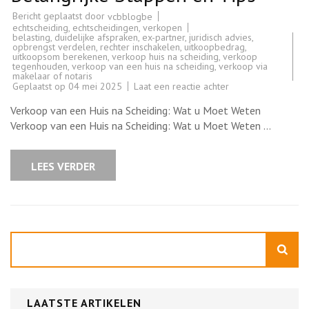
Bericht geplaatst door
vcbblogbe
echtscheiding
,
echtscheidingen
,
verkopen
belasting
,
duidelijke afspraken
,
ex-partner
,
juridisch advies
,
opbrengst verdelen
,
rechter inschakelen
,
uitkoopbedrag
,
uitkoopsom berekenen
,
verkoop huis na scheiding
,
verkoop
tegenhouden
,
verkoop van een huis na scheiding
,
verkoop via
makelaar of notaris
op
Geplaatst op
04 mei 2025
Laat een reactie achter
Hoe
de
Verkoop van een Huis na Scheiding: Wat u Moet Weten
Verkoop
van
Verkoop van een Huis na Scheiding: Wat u Moet Weten …
een
Huis
na
Scheiding
LEES VERDER
Aan
te
Pakken:
Belangrijke
Stappen
en
Tips
Zoeken
LAATSTE ARTIKELEN