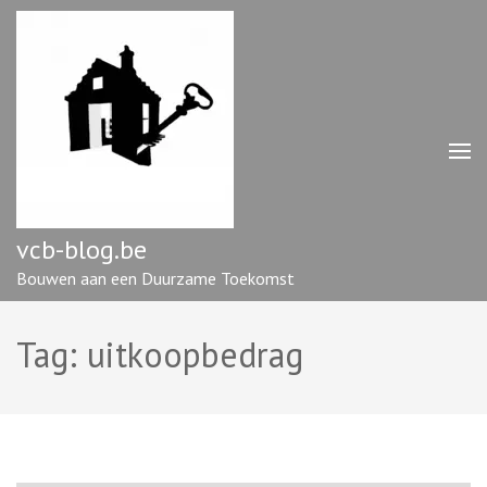
Ga
naar
inhoud
(druk
op
enter)
vcb-blog.be
Bouwen aan een Duurzame Toekomst
Tag:
uitkoopbedrag