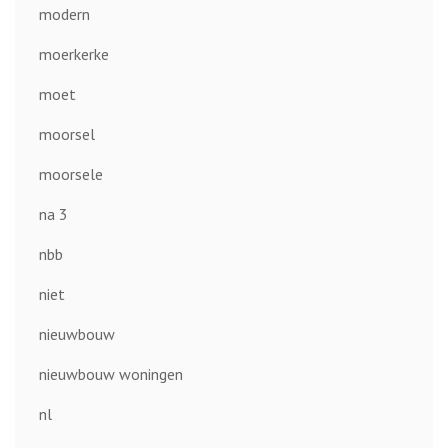
modern
moerkerke
moet
moorsel
moorsele
na 3
nbb
niet
nieuwbouw
nieuwbouw woningen
nl