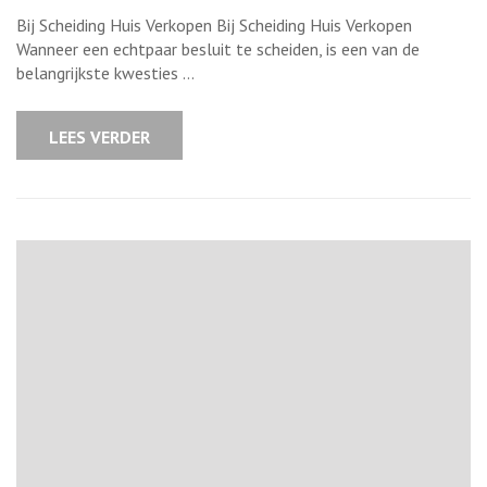
Huis
verkopen
Bij Scheiding Huis Verkopen Bij Scheiding Huis Verkopen
bij
scheiding:
Wanneer een echtpaar besluit te scheiden, is een van de
Wat
belangrijkste kwesties …
zijn
uw
opties?
LEES VERDER