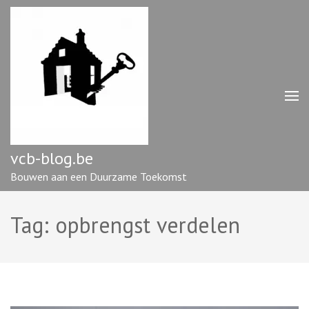
Ga
naar
inhoud
(druk
op
enter)
vcb-blog.be
Bouwen aan een Duurzame Toekomst
Tag:
opbrengst verdelen