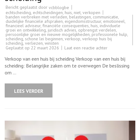
Bericht geplaatst door
vcbblogbe
echtscheiding
,
echtscheidingen
,
huis
,
niet
,
verkopen
banden verbreken met verleden
,
belastingen
,
communicatie
,
duidelijke financiële afspraken
,
eigendomsstructuur
,
emotioneel
,
financieel adviseur
,
financiële consequenties
,
huis
,
individuele
groei en ontwikkeling
,
juridisch advies
,
opbrengst verdelen
,
persoonlijke groei en nieuwe mogelijkheden
,
professionele hulp
,
scheiding
,
schone lei beginnen
,
verkoop
,
verkoop huis bij
scheiding
,
verliezen
,
winsten
op
Geplaatst op
22 maart 2026
Laat een reactie achter
Belangrijke
overwegingen
Verkoop van een huis bij scheiding Verkoop van een huis bij
bij
de
scheiding: Belangrijke zaken om te overwegen De beslissing
verkoop
om …
van
een
huis
bij
LEES VERDER
scheiding