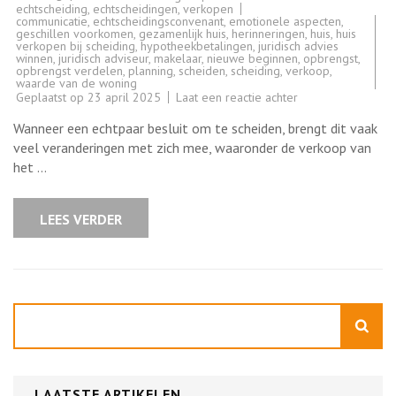
echtscheiding
,
echtscheidingen
,
verkopen
communicatie
,
echtscheidingsconvenant
,
emotionele aspecten
,
geschillen voorkomen
,
gezamenlijk huis
,
herinneringen
,
huis
,
huis
verkopen bij scheiding
,
hypotheekbetalingen
,
juridisch advies
winnen
,
juridisch adviseur
,
makelaar
,
nieuwe beginnen
,
opbrengst
,
opbrengst verdelen
,
planning
,
scheiden
,
scheiding
,
verkoop
,
waarde van de woning
op
Geplaatst op
23 april 2025
Laat een reactie achter
Tips
voor
Wanneer een echtpaar besluit om te scheiden, brengt dit vaak
het
succesvol
veel veranderingen met zich mee, waaronder de verkoop van
verkopen
het …
van
uw
huis
bij
LEES VERDER
een
scheiding
Zoeken
LAATSTE ARTIKELEN