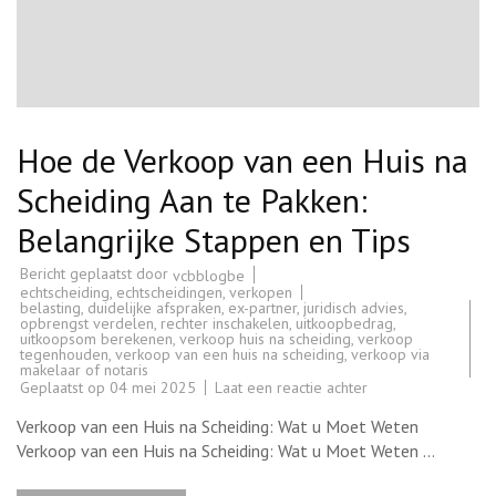
Hoe de Verkoop van een Huis na
Scheiding Aan te Pakken:
Belangrijke Stappen en Tips
Bericht geplaatst door
vcbblogbe
echtscheiding
,
echtscheidingen
,
verkopen
belasting
,
duidelijke afspraken
,
ex-partner
,
juridisch advies
,
opbrengst verdelen
,
rechter inschakelen
,
uitkoopbedrag
,
uitkoopsom berekenen
,
verkoop huis na scheiding
,
verkoop
tegenhouden
,
verkoop van een huis na scheiding
,
verkoop via
makelaar of notaris
op
Geplaatst op
04 mei 2025
Laat een reactie achter
Hoe
de
Verkoop van een Huis na Scheiding: Wat u Moet Weten
Verkoop
van
Verkoop van een Huis na Scheiding: Wat u Moet Weten …
een
Huis
na