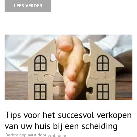
Scheiding
LEES VERDER
Aan
te
Pakken:
Belangrijke
Stappen
en
Tips
Tips voor het succesvol verkopen
van uw huis bij een scheiding
Bericht geplaatst door
vcbblogbe