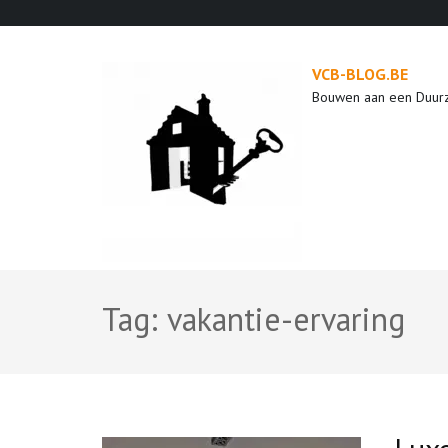
Ga
naar
inhoud
VCB-BLOG.BE
(druk
Bouwen aan een Duur
op
enter)
Tag:
vakantie-ervaring