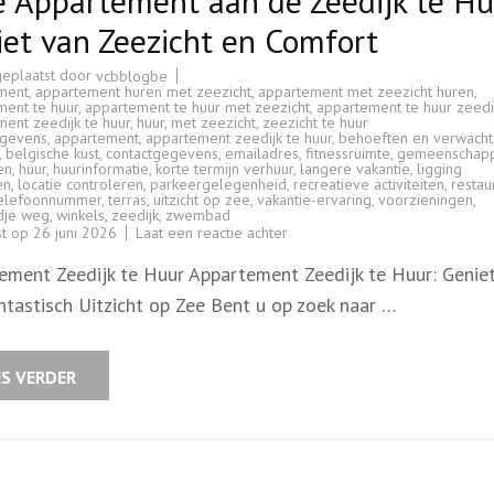
 Appartement aan de Zeedijk te Hu
et van Zeezicht en Comfort
geplaatst door
vcbblogbe
ment
,
appartement huren met zeezicht
,
appartement met zeezicht huren
,
ment te huur
,
appartement te huur met zeezicht
,
appartement te huur zeedi
ent zeedijk te huur
,
huur
,
met zeezicht
,
zeezicht te huur
gevens
,
appartement
,
appartement zeedijk te huur
,
behoeften en verwacht
,
belgische kust
,
contactgegevens
,
emailadres
,
fitnessruimte
,
gemeenschapp
ten
,
huur
,
huurinformatie
,
korte termijn verhuur
,
langere vakantie
,
ligging
en
,
locatie controleren
,
parkeergelegenheid
,
recreatieve activiteiten
,
restau
elefoonnummer
,
terras
,
uitzicht op zee
,
vakantie-ervaring
,
voorzieningen
,
dje weg
,
winkels
,
zeedijk
,
zwembad
op
st op
26 juni 2026
Laat een reactie achter
Luxe
Appartement
ement Zeedijk te Huur Appartement Zeedijk te Huur: Genie
aan
de
ntastisch Uitzicht op Zee Bent u op zoek naar …
Zeedijk
te
Huur:
Geniet
van
ES VERDER
Zeezicht
en
Comfort