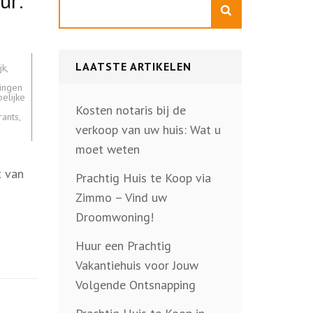
ur:
Zoeken
LAATSTE ARTIKELEN
jk
,
ingen
elijke
Kosten notaris bij de
rants
,
verkoop van uw huis: Wat u
moet weten
t van
Prachtig Huis te Koop via
Zimmo – Vind uw
Droomwoning!
Huur een Prachtig
Vakantiehuis voor Jouw
Volgende Ontsnapping