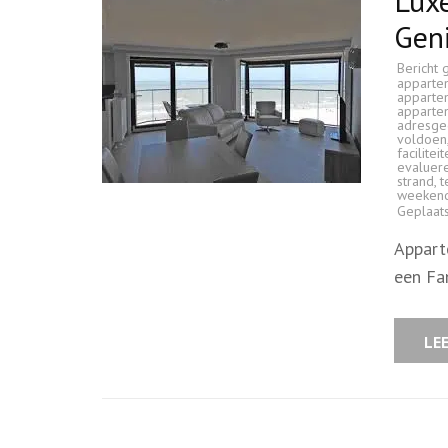
Luxe
Geni
Bericht 
apparte
apparte
appartem
adresge
voldoen
facilitei
evaluer
strand
,
t
weeken
Geplaat
Appart
een Fa
LE